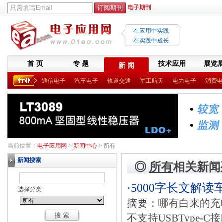
电子期刊
在应用中实践
在实践中成长
首 页
专 题
技术应用
展览
新 闻
通信电子
汽车电子
轨道交通
军工航天
电力电子
消费
当前位置：
电子应用网
>
新闻中心
> 所有
新闻搜索
◎
所有
相关新闻
·5000字长文解
选择分类
摘要：哪有白来的充
不支持USBType