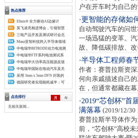
户在开车时为自己的设
热点推荐
·更智能的存储如
Efinix® 全力驱动AI边缘计
...
自动驾驶汽车的问世
算，成功推出Trion™ T20 FPGA
英飞凌亮相进博会，引领智慧
...
样品, 同时将产品扩展到二十万
新生活
三电产品开发及测试研讨会北
...
一场迅猛的变革。汽
逻辑单元的T200 FPGA
汽新能源专场成功举行
Manz亚智科技跨入半导体领域
...
故、降低碳排放、改
为面板级扇出型封装提供化学湿
中电瑞华BITRODE动力电池测
...
制程、涂布及激光应用等生产设
试系统顺利交付北汽新能源
中电瑞华FTF系列电池测试系
...
·半导体工程师春
备解决方案
统中标北京新能源汽车股份有限
中电瑞华大功率高压能源反馈
...
作者：赛普拉斯资深
公司
式负载系统成功交付中电熊猫
中电瑞华国际在电动汽车及关
...
键部件测评研讨会上演绎先进测
采用 3mm x 5mm DFN 封装的
...
何向亲戚描述自己的
评技术
5A、15V 双相同步升压型稳压
德国研究者实现能耗减半：可
...
在，但通常都藏在幕后
器 效率为 95%、提供 3MHz 开
再生能源、电信和照明系统受益
关频率和输出断接功能
于新型半导体材料
点击排行
月
年
·2019“芯创杯
无相关新闻...
满落幕
(2019/12/30 
赛普拉斯半导体作为大
前，“芯创杯”高校