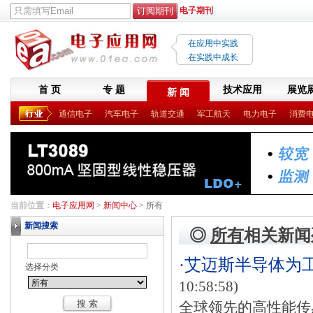
电子期刊
在应用中实践
在实践中成长
首 页
专 题
技术应用
展览
新 闻
通信电子
汽车电子
轨道交通
军工航天
电力电子
消费
当前位置：
电子应用网
>
新闻中心
> 所有
新闻搜索
◎
所有
相关新闻
·艾迈斯半导体为
选择分类
10:58:58)
全球领先的高性能传