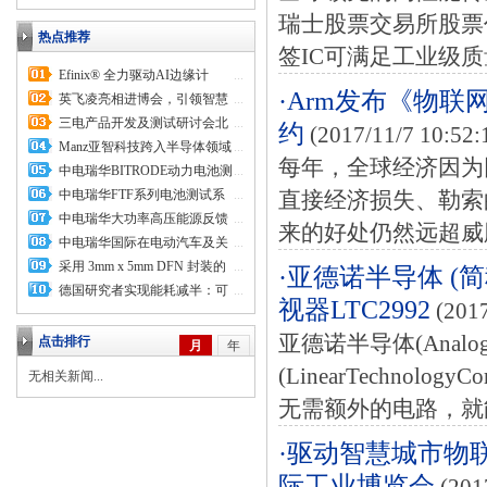
瑞士股票交易所股票代
热点推荐
签IC可满足工业级质
Efinix® 全力驱动AI边缘计
...
·Arm发布《物
算，成功推出Trion™ T20 FPGA
英飞凌亮相进博会，引领智慧
...
样品, 同时将产品扩展到二十万
新生活
三电产品开发及测试研讨会北
...
约
(2017/11/7 10:52:
逻辑单元的T200 FPGA
汽新能源专场成功举行
Manz亚智科技跨入半导体领域
...
每年，全球经济因为
为面板级扇出型封装提供化学湿
中电瑞华BITRODE动力电池测
...
制程、涂布及激光应用等生产设
试系统顺利交付北汽新能源
中电瑞华FTF系列电池测试系
...
直接经济损失、勒索
备解决方案
统中标北京新能源汽车股份有限
中电瑞华大功率高压能源反馈
...
来的好处仍然远超威
公司
式负载系统成功交付中电熊猫
中电瑞华国际在电动汽车及关
...
键部件测评研讨会上演绎先进测
采用 3mm x 5mm DFN 封装的
...
·亚德诺半导体 (
评技术
5A、15V 双相同步升压型稳压
德国研究者实现能耗减半：可
...
视器LTC2992
(2017
器 效率为 95%、提供 3MHz 开
再生能源、电信和照明系统受益
关频率和输出断接功能
于新型半导体材料
亚德诺半导体(Analog
点击排行
月
年
(LinearTechnol
无相关新闻...
无需额外的电路，就能够
·驱动智慧城市物
际工业博览会