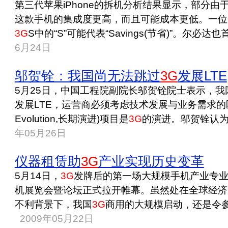
第三代苹果iPhone的拆机分析结果显示，部分
这款手机的集成度更高，而且可能成本更低。一位分
3G
S中的“S”可能代表“Savings(节省)”。尔必达也首次
6月24日
邬贺铨：我国尚无法跳过
3G
发展LTE
5月25日，中国工程院副院长邬贺铨院士表示，
发展LTE，运营商必须考虑技术发展与业务需求的匹配问
Evolution,长期演进)项目是
3G
的演进。邬贺铨认为：
年05月26日
仪器租赁助
3G
产业实现历史变革
5月14日，
3G
发牌后的第一场大规模手机产业专
机展览会暨论坛正式拉开帷幕。虽然处在全球经济
不利背景下，我国
3G
商用的大规模启动，还是令参
2009年05月22日