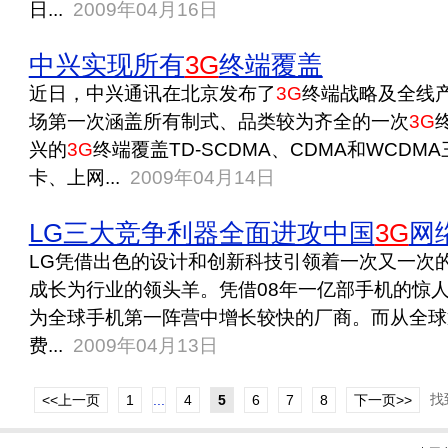
日...
2009年04月16日
中兴实现所有
3G
终端覆盖
近日，中兴通讯在北京发布了
3G
终端战略及全线产
场第一次涵盖所有制式、品类较为齐全的一次
3G
兴的
3G
终端覆盖TD-SCDMA、CDMA和WCDM
卡、上网...
2009年04月14日
LG三大竞争利器全面进攻中国
3G
网
LG凭借出色的设计和创新科技引领着一次又一次
成长为行业的领头羊。凭借08年一亿部手机的惊人
为全球手机第一阵营中增长较快的厂商。而从全球
费...
2009年04月13日
找
<<上一页
1
...
4
5
6
7
8
下一页>>