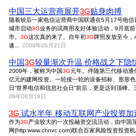
中国三大运营商展开
3G
贴身肉搏
随着较后一家电信运营商中国联通在5月17号电信
城市启动
3G
业务的试商用友好体验活动，9月底前
市。
3G
这次真的来了。自年初
3G
牌照发放至今，
速...
2009年05月21日
中国
3G
较量渐次升温 价格战之下隐
2009年，被称为中国
3G
元年。伴随第三代移动通
亿元的建网投资、一轮接一轮的设备招标、形形色
日“世界电信和信息社会日”前后，更是达到顶峰。三
09年05月18日
3G
试水半年 移动互联网产业投资加
作为
3G
产业较大的一次投融资交流活动，由中国
网(http:www.chnvc.com)联合百家风险投资