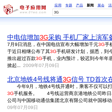
应用
专题
产品
新闻
展会
活
中电信增加
3G
采购 手机厂家上演军
7月9日消息，在中国电信宣布大幅增加千元
3G
手
于近日相继公布了其
3G
手机研发计划，据悉，到今
推出超过百款
3G
手机，业内预计，较迟到今年年
掀起...
2009年07月09日
北京地铁4号线将通
3G
信号 TD首次
今年9月，地铁4号线开通时，乘客不仅可以打
3G
手机服务。 4号线运营商京港地铁公司昨日
公司与中国移动通信集团北京有限公司就中国移动手
09年07月09日