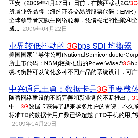
西安（2009年4月17日）日前，在陕西移动2G/
3G
所属业务品牌（纽约证券交易所股票代码：EMR）
全球领导者艾默生网络能源，凭借稳定的性能和全
成...
2009年04月22日
业界较低抖动的
3G
bps SDI 均衡器
美国国家半导体公司(NationalSemiconductorCo
所上市代码：NSM)较新推出的PowerWise®
3G
bp
缆均衡器可以简化多种不同产品的系统设计，可广泛
中兴通讯王勇：数据卡是
3G
重要载
随着网络建设的不断完善和新业务的不断推出，
3
中，
3G
数据卡获得了越来越多用户的青睐。不久
标准TD的数据卡用户数已经超越了TD手机的用户数
2009年04月20日