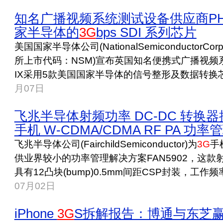
知名广播视频系统测试设备供应商PH
家半导体的
3G
bps SDI 系列芯片
美国国家半导体公司(NationalSemiconductorCo
所上市代码：NSM)宣布英国知名便携式广播视频
IX采用5款美国国家半导体的信号整形及数据转换芯
月07日
飞兆半导体射频功率 DC-DC 转换
手机 W-CDMA/CDMA RF PA 功
飞兆半导体公司(FairchildSemiconductor)为
3G
手
供业界较小的功率管理解决方案FAN5902，这款
具有12凸块(bump)0.5mm间距CSP封装，工作频率
07月02日
iPhone
3G
S拆解报告：博通与东芝