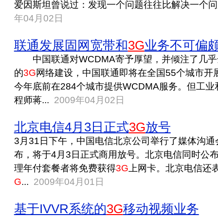
爱因斯坦曾说过：发现一个问题往往比解决一个问题
年04月02日
联通发展固网宽带和
3G
业务不可偏
中国联通对WCDMA寄予厚望，并倾注了几乎
的
3G
网络建设，中国联通即将在全国55个城市开
今年底前在284个城市提供WCDMA服务。但工
程师蒋...
2009年04月02日
北京电信4月3日正式
3G
放号
3月31日下午，中国电信北京公司举行了媒体沟
布，将于4月3日正式商用放号。北京电信同时公
理年付套餐者将免费获得
3G
上网卡。北京电信还
G
...
2009年04月01日
基于IVVR系统的
3G
移动视频业务