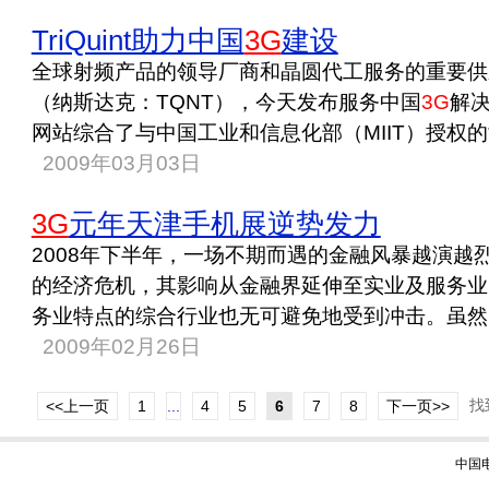
TriQuint助力中国
3G
建设
全球射频产品的领导厂商和晶圆代工服务的重要供应商T
（纳斯达克：TQNT），今天发布服务中国
3G
解
网站综合了与中国工业和信息化部（MIIT）授权的协
2009年03月03日
3G
元年天津手机展逆势发力
2008年下半年，一场不期而遇的金融风暴越演越
的经济危机，其影响从金融界延伸至实业及服务业
务业特点的综合行业也无可避免地受到冲击。虽然20
2009年02月26日
找
<<上一页
1
...
4
5
6
7
8
下一页>>
中国电