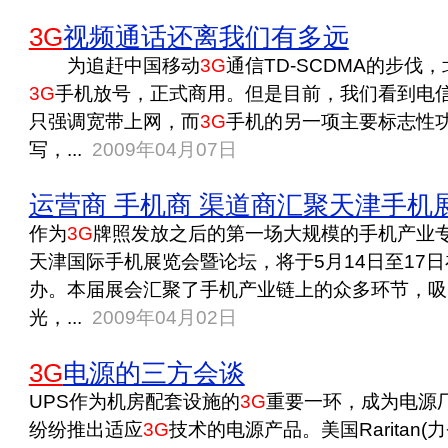
3G
视频通话还离我们有多远
为追赶中国移动
3G
通信TD-SCDMA的步伐
3G
手机放号，正式商用。但是目前，我们看到电
只强调宽带上网，而
3G
手机的另一项主要标志性
写，...
2009年04月07日
运营商 手机商 渠道商汇聚天津手机
作为
3G
牌照发放之后的第一场大规模的手机产业
天津国际手机展览会暨论坛，将于5月14日至17
办。本届展会汇聚了手机产业链上的众多环节，吸
光，...
2009年04月02日
3G
电源的三方会谈
UPS作为机房配套设施的
3G
重要一环，成为电源
纷纷推出适应
3G
技术的电源产品。美国Rarita