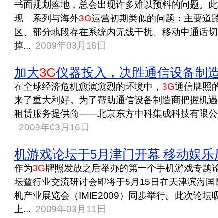
书面规划落地，总会出现许多难以预料的问题。此
现一系列与海外
3G
运营初期类似的问题：主要道
区、部分地段存在系统内无线干扰、移动中通话切
掉...
2009年03月16日
加大
3G
仪器投入，决胜通信设备制
在全球经济危机愈演愈烈的环境中，
3G
通信牌照
来了重大利好。为了帮助通信设备制造商把握机遇
租赁服务提供商——北京东方中科集成科技有限公司
2009年03月16日
机游戏论坛于5月津门开幕 移动娱乐
作为
3G
牌照发放之后举办的第一个手机游戏专题论
坛暨行业交流研讨会即将于5月15日在天津滨海
机产业展览会（IMIE2009）同步举行。此次论
上...
2009年03月11日