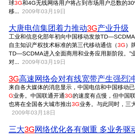
球
3G
和4G无线网络用户将占到市场用户总数的3
移...
2009年03月19日
大唐电信集团着力推动
3G
产业升级
工业和信息化部年初向中国移动发放TD—SCDM
自主知识产权技术标准的第三代移动通信（
3G
）
TD—SCDMA进入全面商用和业务应用新阶段。”
对...
2009年03月19日
3G
高速网络会对有线宽带产生强烈
来自各大媒体的消息显示，中国电信和中国移动已
G
业务。中国联通开通
3G
的速度有点慢，但中国联
也将在全国各大城市推出
3G
业务。与此同时，三大
2009年03月18日
三大
3G
网络优化各有侧重 多业务驱