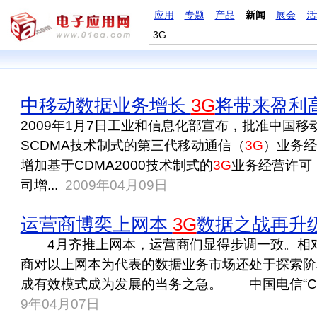
应用
专题
产品
新闻
展会
活
中移动数据业务增长
3G
将带来盈利
2009年1月7日工业和信息化部宣布，批准中国移
SCDMA技术制式的第三代移动通信（
3G
）业务经
增加基于CDMA2000技术制式的
3G
业务经营许可
司增...
2009年04月09日
运营商博奕上网本
3G
数据之战再升
4月齐推上网本，运营商们显得步调一致。相对
商对以上网本为代表的数据业务市场还处于探索阶
成有效模式成为发展的当务之急。 中国电信“C＋W
9年04月07日