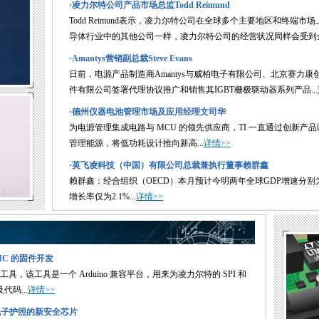
·凌力尔特公司产品市场总监Todd Reimund
Todd Reimund表示，凌力尔特公司在全球多个主要地区和终端
导体行业中的其他公司一样，凌力尔特公司的经营状况同样会受到全
·Amantys营销副总裁Steve Evans
日前，电源产品制造商Amantys与威柏电子有限公司、北京赛力
件有限公司签署代理协议推广和销售其IGBT栅极驱动器系列产品...
·德州仪器电池管理市场及应用经理文司华
为电源管理集成电路与 MCU 的领先供应商，TI 一直通过创新
管理能源，将低功耗设计推向新高...
详情>>
·英飞凌科技（中国）有限公司总裁兼执行董事赖群鑫
赖群鑫：经合组织（OECD）本月预计今明两年全球GDP增速分别为2.
增长率仅为2.1%...
详情>>
 IC 的固件开发
 开发工具，该工具是一个 Arduino 兼容平台，用来为凌力尔特的 SPI 和
码...
详情>>
电子护照的新安全芯片