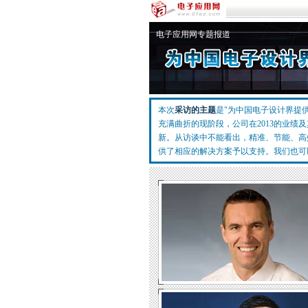
电子应用网专题报道
本次
采访的主题
是"为中国电子设计界提
充满曲折的现阶段，公司在2013的业
新。从访谈中不能看出，精准、节能、高
供了相应的解决方案予以支持。我们也可以