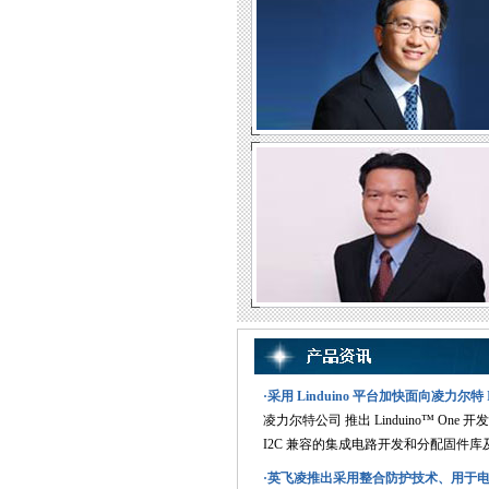
·采用 Linduino 平台加快面向凌力尔特
凌力尔特公司 推出 Linduino™ One
I2C 兼容的集成电路开发和分配固件库及代
·英飞凌推出采用整合防护技术、用于