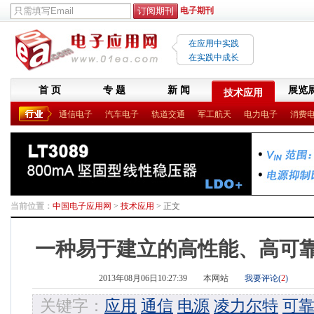
电子期刊
在应用中实践
在实践中成长
首 页
专 题
新 闻
展览
技术应用
通信电子
汽车电子
轨道交通
军工航天
电力电子
消费
当前位置：
中国电子应用网
>
技术应用
> 正文
一种易于建立的高性能、高可
2013年08月06日10:27:39
本网站
我要评论(
2
)
关键字：
应用
通信
电源
凌力尔特
可