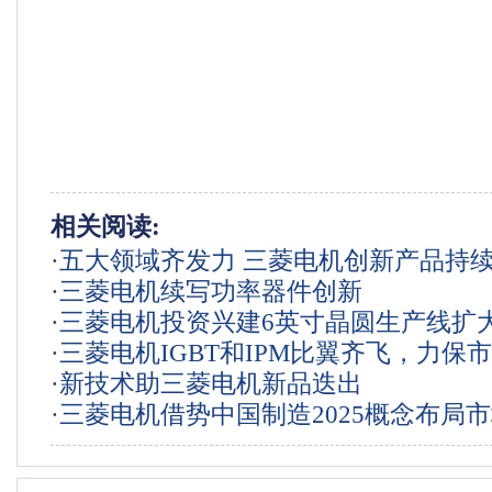
相关阅读:
·
五大领域齐发力 三菱电机创新产品持
·
三菱电机续写功率器件创新
场新高地
·
三菱电机投资兴建6英寸晶圆生产线扩
·
三菱电机IGBT和IPM比翼齐飞，力保
功率器件产量
·
新技术助三菱电机新品迭出
位
·
三菱电机借势中国制造2025概念布局