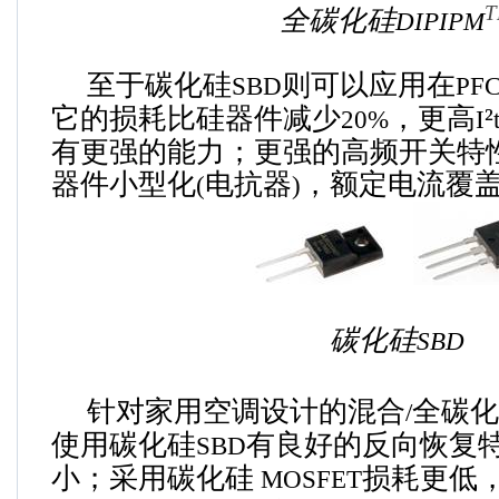
T
全碳化硅
DIPIPM
至于碳化硅
则可以应用在
SBD
PF
它的损耗比硅器件减少
，更高
²
20%
I
有更强的能力；更强的高频开关特
器件小型化
电抗器
，额定电流覆
(
)
碳化硅
SBD
针对家用空调设计的混合
全碳化
/
使用
碳化硅
有良好的反向恢复
SBD
小；采用
碳化硅
损耗更低
MOSFET