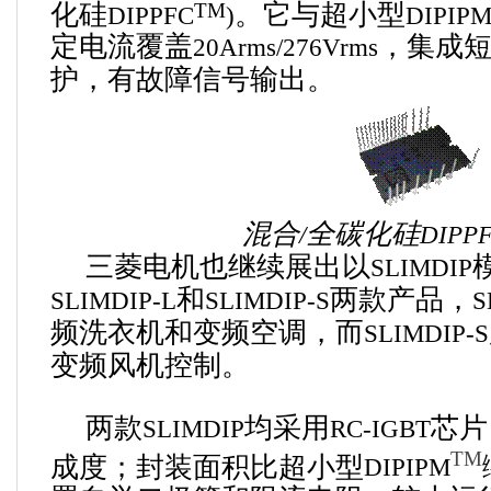
化硅
。它与超小型
TM
DIPPFC
)
DIPIP
定电流覆盖
，集成
20Arms/276Vrms
护，有故障信号输出。
混合
全碳化硅
/
DIPP
三菱电机也继续展出以
SLIMDIP
和
两款产品，
SLIMDIP-L
SLIMDIP-S
S
频洗衣机和变频空调，而
SLIMDIP-S
变频风机控制。
两款
均采用
芯片
SLIMDIP
RC-IGBT
TM
成度；封装面积比超小型
DIPIPM