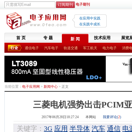
电子期刊
在应用中实践
在实践中成长
首 页
专 题
技术应用
展览
新 闻
通信电子
汽车电子
轨道交通
军工航天
电力电子
消费
当前位置：
电子应用网
>
新闻中心
> 正文
三菱电机强势出击PCIM亚洲
2017年06月28日18:27:24
本网站
我要评论(
2
)
关键字：
3G
应用
半导体
汽车
通信
电