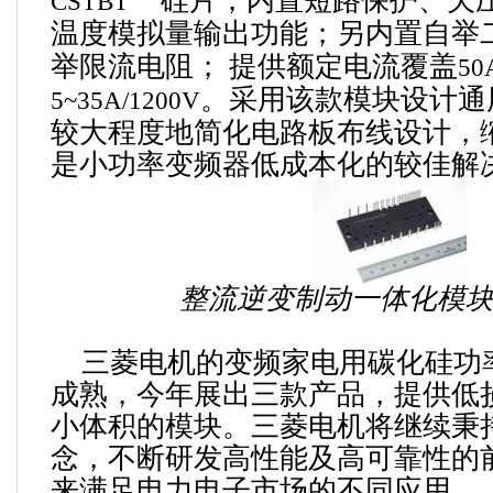
硅片；内置短路保护、欠
CSTBT
温度模拟量输出功能；另内置自举
举限流电阻；
提供额定电流覆盖
50
。采用该款模块设计通
5~35A/1200V
较大程度地简化电路板布线设计，
是小功率变频器低成本化的较佳解
整流逆变制动一体化模
三菱电机的变频家电用碳化硅功
成熟，今年展出三款产品，提供低
小体积的模块。三菱电机将继续秉
念，不断研发高性能及高可靠性的
来满足电力电子市场的不同应用。