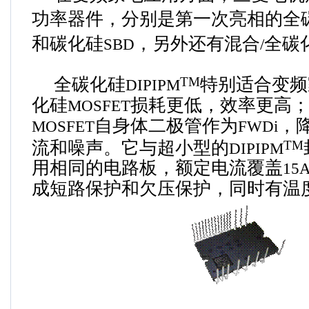
功率器件，分别是第一次亮相的全
和碳化硅
，另外还有混合
全碳
SBD
/
全碳化硅
特别适合变频
TM
DIPIPM
化硅
损耗更低，效率更高
MOSFET
自身体二极管作为
，
MOSFET
FWDi
流和噪声。它与超小型的
TM
DIPIPM
用相同的电路板，额定电流覆盖
15
成短路保护和欠压保护，同时有温