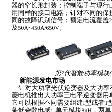
器的窄长形封装；控制端子与现行
用同样的接口电路；针对不同的保
同的故障识别信号；额定电流覆盖
及
。
50A~450A/650V
第
代
智能功率模块
7
新能源发电市场
针对大功率光伏逆变器及大功率
菱电机推出
大功率三电平逆变器用
它
可以根据不同需要组建
型或者
I
T
备低杂散电感
单元模块
，两单
(1
8nH