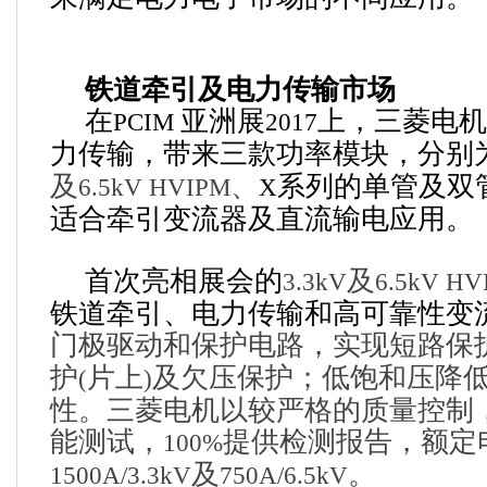
铁道牵引及电力传输市场
在
亚洲展
上，三菱电机
PCIM
2017
力传输，带来三款功率模块，分别
及
、
系列的单管及双
6.5kV HVIPM
X
适合
牵引变流器及直流输电应用。
首次亮相展会的
及
3.3kV
6.5kV HV
铁道牵引、电力传输和高可靠性变
门极驱动和保护电路，实现短路保
护
片上
及欠压保护；低饱和压降
(
)
性。三菱电机以较严格的质量控制
能测试，
提供检测报告，额定
100%
及
。
1500A/3.3kV
750A/6.5kV