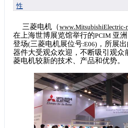
性
三菱电机（
www.MitsubishiElectric
在上海世博展览馆举行的
亚洲
PCIM
登场
三菱电机展位号
，所展出
(
:E06)
器件大受观众欢迎，不断吸引观众
菱电机较新的技术、产品和优势。