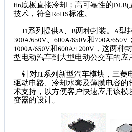
底板直接冷却；高可靠性的
fin
DLB(
技术，符合
标准。
RoHS
系列提供
、
两种封装。
型
J1
A
B
A
、
和
300A/650V
600A/650V
700A/650V
和
，这两种
1000A/650V
600A/1200V
型电动汽车到大型电动公交车的应
针对
系列新型汽车模块，三菱
J1
驱动电路、冷却水套及薄膜电容的
术支持，以方便客户快速应用该模
变器的设计。