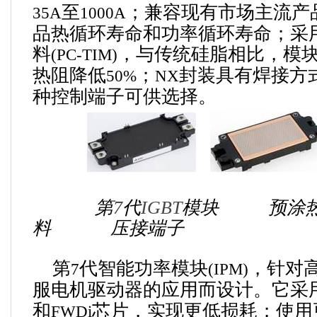
至
；兼容现有市场主流产
35A
1000A
品热循环寿命和功率循环寿命；采
料
，与传统硅脂相比，模
(PC-TIM)
热阻降低
；
封装具有焊接方
50%
NX
种控制端子可供选择。
第
7
代
IGBT
模块
预涂
料
压接端子
第
代智能功率模块
，针对
7
(IPM)
服电机驱动器的应用而设计。
它
采
和
芯片，实现更低损耗；使用
FWDi