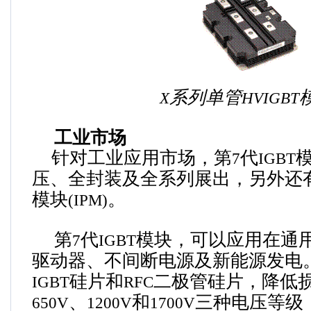
系列单管
X
HVIGBT
工业市场
针对工业应用市场，第
代
7
IGBT
压、全封装及全系列展出，另外还
模块
。
(IPM)
第
代
模块，可以应用在通
7
IGBT
驱动器、不间断电源及新能源发电
硅片和
二极管硅片，降低
IGBT
RFC
、
和
三种电压等级
650V
1200V
1700V