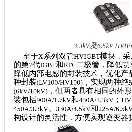
及
3.3kV
6.5kV HVI
至于
系列双管
模块，采
X
HVIGBT
的第
代
和
二极管，降低功
7
IGBT
RFC
降低内部电感的封装技术，优化产
种封装
，实现两种绝
(LV100/HV100)
，但两者具有相同的外形
(6kV/10kV)
装包括
和
；
900A/1.7kV
450A/3.3kV
HV
、
和
450A/3.3kV
330A/4.5kV
225A/6.5k
构设计的灵活性，方便实现逆变器