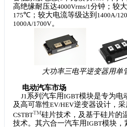
高绝缘耐压达
分钟；
较
4000Vrms/1
℃；
较大电流等级达到
175
1400A/12
。
1000A/1700V
大功率三电平逆变器用单
电动汽车市场
系列汽车用
模块是专为电
J1
IGBT
及高可靠性
逆变器设计，采
EV/HEV
TM
硅片技术，及基于硅片的
CSTBT
技术。其六合一汽车用
模块，
IGBT