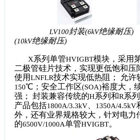
封装
绝缘耐压
LV100
(6kV
)
绝缘耐压
(10kV
)
系列单管
模块，采用
X
HVIGBT
二极管硅片技术，实现更低饱和压
使用
技术实现低热阻；
允许
LNFLR
℃；安全工作区
裕度大，
150
(SOA)
强；
封装兼容传统的
系列和
系列
H
R
产品包括
、
1800A/3.3kV
1350A/4.5kV
外，还有业界规格较大，针对电力
的
单管
。
6500V/1000A
HVIGBT