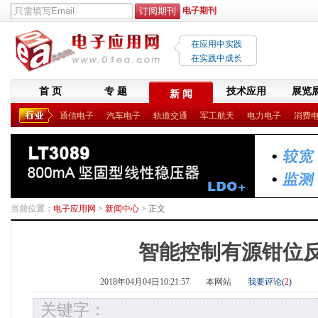
电子期刊
在应用中实践
在实践中成长
首 页
专 题
技术应用
展览
新 闻
通信电子
汽车电子
轨道交通
军工航天
电力电子
消费
当前位置：
电子应用网
>
新闻中心
> 正文
智能控制有源钳位
2018年04月04日10:21:57
本网站
我要评论(
2
)
关键字：