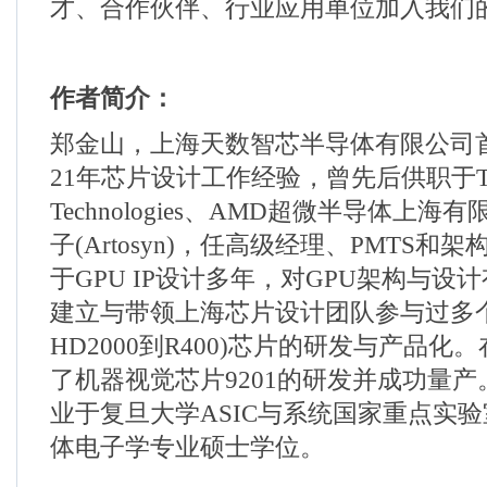
才、合作伙伴、行业应用单位加入我们
作者简介：
郑金山，上海天数智芯半导体有限公司
21
年芯片设计工作经验，曾先后供职于
T
Technologies
、
AMD
超微半导体上海有
子
(Artosyn)
，任高级经理、
PMTS
和架
于
GPU IP
设计多年，对
GPU
架构与设计
建立与带领上海芯片设计团队参与过多
HD2000
到
R400)
芯片的研发与产品化。
了机器视觉芯片
9201
的研发并成功量产
业于复旦大学
ASIC
与系统国家重点实验
体电子学专业硕士学位。