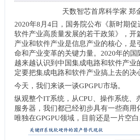
天数智芯首席科学家
郑
2020
年
8
月
4
日，国务院公布《新时期促
软件产业高质量发展的若干政策》，开
产业和软件产业是信息产业的核心，是
命和产业变革的关键力量。
2020
年的国
越来越认识到中国集成电路和软件产业
定要把集成电路和软件产业搞上去的决
今天，我们来谈一谈
GPGPU
市场。
纵观整个
IT
系统，从
CPU
、操作系统、
服务器，我们都已经初步具有一些商用
唯独在
GPGPU
领域，目前还是一片空白