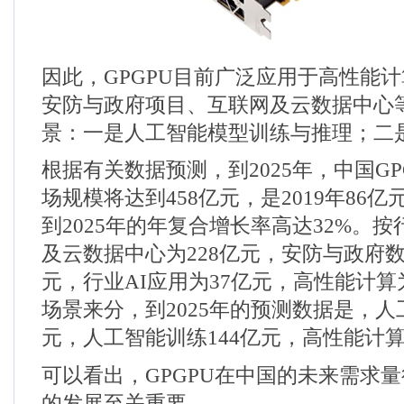
因此，
GPGPU
目前广泛应用于高性能计
安防与政府项目、互联网及云数据中心
景：一是人工智能模型训练与推理；二
根据有关数据预测，到
2025
年，中国
GP
场规模将达到
458
亿元，是
2019
年
86
亿
到
2025
年的年复合增长率高达
32%
。按
及云数据中心为
228
亿元，安防与政府
元，行业
AI
应用为
37
亿元，高性能计算
场景来分，到
2025
年的预测数据是，人
元，人工智能训练
144
亿元，高性能计
可以看出，
GPGPU
在中国的未来需求量
的发展至关重要。