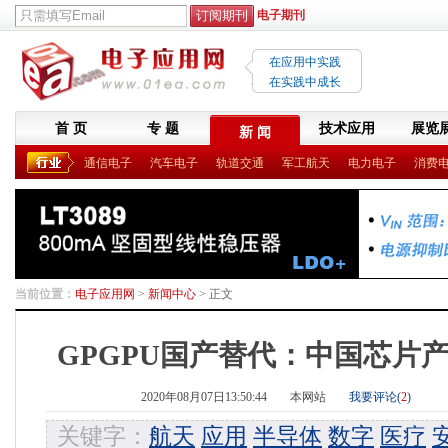
电子期刊
在应用中实践
在实践中成长
首 页
专 题
技术应用
展览
新 闻
通信电子
汽车电子
轨道交通
军工航天
电力电子
消费
当前位置：
电子应用网
>
新闻中心
> 正文
GPGPU国产替代：中国芯片
2020年08月07日13:50:44
本网站
我要评论(
2
)
关键字：
航天
应用
半导体
数字
医疗