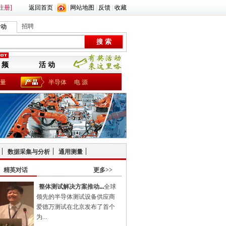
注册]
返回首页
|
|
网站地图
|
反馈
|
收藏
招聘
活动
 频
活 动
量
半导体
电 源
数据采集与分析
通用测量
精英对话
更多>>
整体测试解决方案推动
...
全球
领先的半导体测试设备供应商
爱德万测试在北京发布了首个
为...