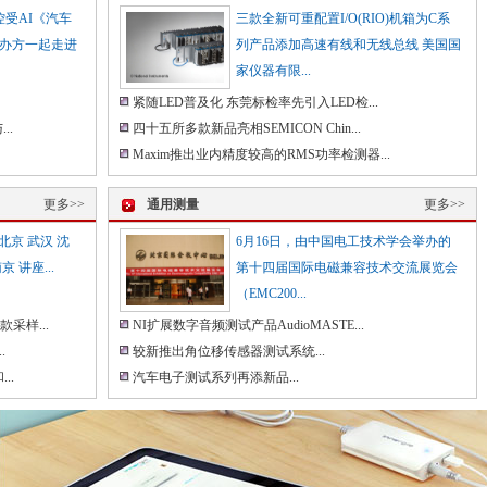
控受AI《汽车
三款全新可重配置I/O(RIO)机箱为C系
办方一起走进
列产品添加高速有线和无线总线 美国国
家仪器有限...
紧随LED普及化 东莞标检率先引入LED检...
..
四十五所多款新品亮相SEMICON Chin...
Maxim推出业内精度较高的RMS功率检测器...
更多>>
通用测量
更多>>
：北京 武汉 沈
6月16日，由中国电工技术学会举办的
京 讲座...
第十四届国际电磁兼容技术交流展览会
（EMC200...
采样...
NI扩展数字音频测试产品AudioMASTE...
.
较新推出角位移传感器测试系统...
..
汽车电子测试系列再添新品...