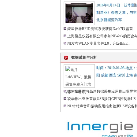
2016年6月14日，泛华测
制造业》杂志之邀，与主
北京新能源汽车...
聚星仪器RFID测试系统获得Dash7联盟首...
上海聚星仪器有限公司参加NIWeek的历史与.
NI发布WLAN测量套件2.0，升级IEEE...
数据采集与分析
时间：2010-01-08 地点
阳 成都 西安 深圳 上海 南
德州仪器面向高速数据采集应用推出业界首款
凌华推出亚洲首款USB接口GPIB控制器US..
NI 针对声音和振动应用推出较新USB设备和.