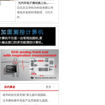
为汽车电子测试插上自
...
——
访北京泛华恒兴科技有限公司
系统开发部经理助理、ATE方
向...
业内展会
更多
·
凌华科技完美亮相“第九届中国国际...
·
泛华携软硬件货架产品亮相第九届国...