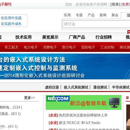
电子期刊
您好，欢迎光临电子应用网！
[登录]
[免费
应用
专题
产品
新闻
展会
在应用中实践
在实践中成长
闻
技术应用
展览展示
厂商产品
行业招聘
视
军工航天
电力电子
消费电子
医疗电子
安防电子
工业控制
测试测
虚拟仪器
嵌入式系统测试
通信测试
半导体测试
更多>>
电...
(5/24 )
成...
(8/3 1)
[企业]
热烈庆祝兴汉股份挂牌敲钟上市
[企业]
新汉 NEXC2C 和 IoT Studio
...
(6/1 1)