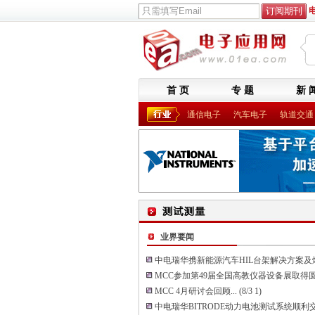
首 页
专 题
新 
通信电子
汽车电子
轨道交通
业界要闻
中电瑞华携新能源汽车HIL台架解决方案及燃料
MCC参加第49届全国高教仪器设备展取得圆满
MCC 4月研讨会回顾...
(8/3 1)
中电瑞华BITRODE动力电池测试系统顺利交付