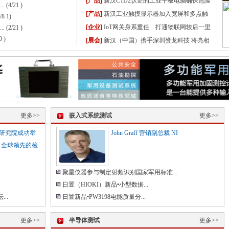
[产品]
新汉C1D2认证的工业平板电脑确保危险
.
(4/21 )
环境的安全运行
[产品]
新汉工业触摸显示器加入宽屏和多点触
/8 1)
摸功能组合
[企业]
IoT网关身系重任 打通物联网较后一里
.
(2/21 )
0 )
路
[展会]
新汉（中国）携手深圳赞龙科技 将亮相
2012工业计算机及嵌入式系统展
更多>>
嵌入式系统测试
更多>>
术研究院成功举
John Graff 营销副总裁 NI
，全球领先的检
聚星仪器参与制定射频识别国家军用标准...
日置（HIOKI）新品•小型数据...
..
日置新品•PW3198电能质量分...
更多>>
半导体测试
更多>>