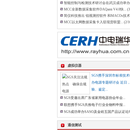
智能控制与检测技术研讨会在武汉成功举办..
MCC全新数据采集软件DAQami V4.0快...
(3
简仪科技推出 锐视测控软件 和MACOs技术..
MCC以太网数据采集卡入驻现货联盟...
(2/1
虚拟仪器
SGS携手深圳市标准技
办电源专题研讨会 近日
验、鉴定...
SGS受邀出席广东省家用电器协会年会...
联想携手SGS共推电子行业全物料申报...
SGS成功举办SASO及金砖五国产品认证论坛.
通信测试