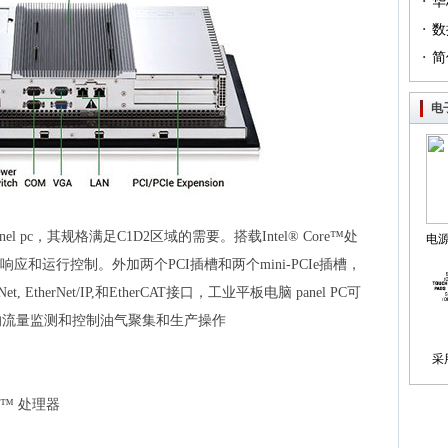
·
（篇
华
·
列（
数
·
简
电
anel pc，其规格满足C1D2区域的需要。搭载Intel® Core™处
电
统响应和运行控制。外加两个PCI插槽和两个mini-PCIe插槽，
制
eNet, EtherNet/IP,和EtherCAT接口，工业平板电脑 panel PC可
的流量监测和控制油气聚集和生产操作
采
re™ 处理器