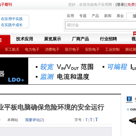
电子期刊
您好，欢迎光临电子应用网！
[登录]
[免费
应用
专题
产品
新闻
展会
在应用中实践
在实践中成长
技术应用
展览展示
厂商产品
行业招聘
视
闻
军工航天
电力电子
消费电子
医疗电子
安防电子
工业控制
测试测
工业平板电脑确保危险环境的安全运行
T
T
0
本网站
我要评论(
2
)
字号：
T
|
|