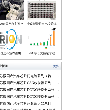
owcar国产自主可控
中盛新能推出电控系统
动驾驶机器人来到我
控制器BOB集成断线
们身边
盒产品
易灵思® 宣布推出
5000字长文解读车载
on® Titanium FPGA
USB供电的方方面面
业新闻
更多
系列
芯微国产汽车芯片门电路系列（篇
...
芯微国产汽车芯片CAN收发器系列
...
一）
芯微国产汽车芯片DC/DC转换器系列
...
芯微国产汽车芯片DC/DC转换器系列
...
芯微国产汽车芯片运算放大器系列
...