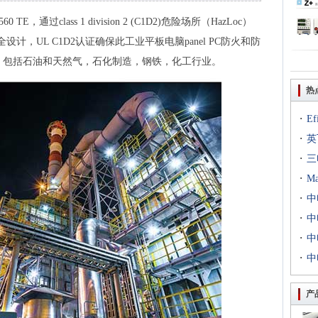
 TE，通过class 1 division 2 (C1D2)危险场所（HazLoc）
计，UL C1D2认证确保此工业平板电脑panel PC防火和防
，包括石油和天然气，石化制造，钢铁，化工行业。
热
·
E
·
出T
英
·
到二
三
·
专场
M
·
扇出
中
·
用等
利交
中
·
京新
中
·
统成
中
评研
产