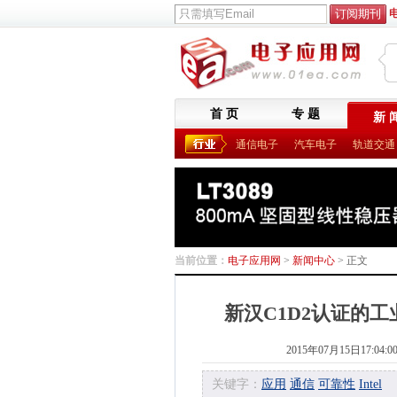
首 页
专 题
新 
通信电子
汽车电子
轨道交通
当前位置：
电子应用网
>
新闻中心
> 正文
新汉C1D2认证的
2015年07月15日17:04:0
关键字：
应用
通信
可靠性
Intel