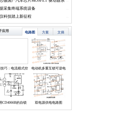
一）
芯微国产汽车芯片MOSFET 驱动器系
...
篇一）
据采集终端系统设备
...
仪科技踏上新征程
...
子应用
电路图
方案
文摘
源技巧：电流模式控
电动机多重互锁可逆电
简化了对降压LED稳
路
压器的补偿
用CD4066B的自锁
双电源供电电路图
式触摸开关电路