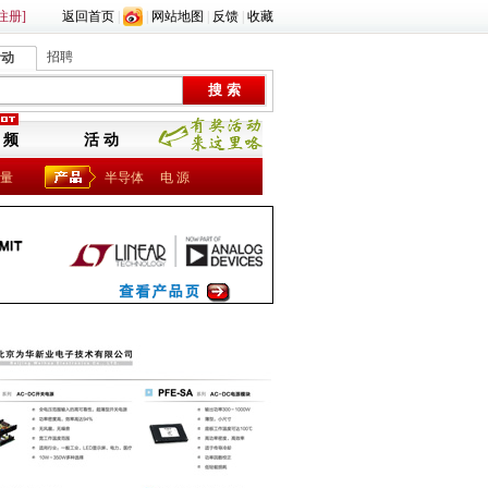
注册]
返回首页
|
|
网站地图
|
反馈
|
收藏
招聘
活动
 频
活 动
量
半导体
电 源