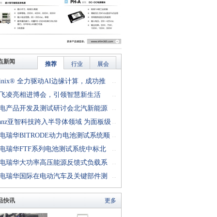
点新闻
推荐
行业
展会
finix® 全力驱动AI边缘计算，成功推
...
rion™ T20 FPGA样品, 同时将产品扩展
飞凌亮相进博会，引领智慧新生活
...
十万逻辑单元的T200 FPGA
电产品开发及测试研讨会北汽新能源
...
成功举行
anz亚智科技跨入半导体领域 为面板级
...
型封装提供化学湿制程、涂布及激光应
电瑞华BITRODE动力电池测试系统顺
...
生产设备解决方案
付北汽新能源
电瑞华FTF系列电池测试系统中标北
...
能源汽车股份有限公司
电瑞华大功率高压能源反馈式负载系
...
功交付中电熊猫
电瑞华国际在电动汽车及关键部件测
...
讨会上演绎先进测评技术
品快讯
更多