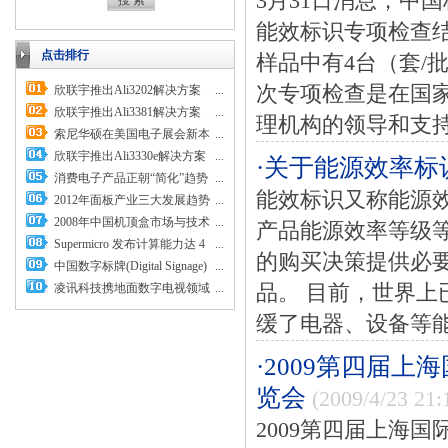
3月31日消息，中
能效标识专项检查结
点击排行
样品中有4台（套/批
次专项检查是在国
欣联宇推出Ali3202解决方案
...
欣联宇推出Ali3381解决方案
...
理机构的领导和支持下
索尼华硕在美国电子展会新本
...
回顾上抢尽风头
欣联宇推出Ali3330e解决方案
...
·关于能源效率标
消费电子产品正朝“简化”趋势
...
能效标识又称能源
发展
2012年面板产业三大发展趋势
...
预测
2008年中国机顶盒市场与技术
...
产品能源效率等级
白皮书
Supermicro 发布计算能力达 4
...
的购买决策提供必
Teraflop 的 GPU 系统
中国数字标牌(Digital Signage)
...
核心问题——整合与资源分配
凌讯科技携地面数字电视领域
...
品。 目前，世界上
较新成果亮相
缓了电器、设备等能
·2009第四届
览会
(2009/4/23 21:
2009第四届上海