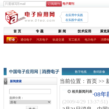
电子期刊
在应用中实践
在实践中成长
首 页
专 题
新 闻
技术应用
展览
通信电子
汽车电子
轨道交通
军工航天
电力电子
消费
数字电视
数码影像
当前位置：
首页
>>
新闻搜索
◎ 相关新闻列表
·08
选择分类：
(2009/4/29 13:37:51)