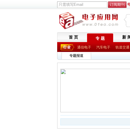
首 页
新 
专 题
通信电子
汽车电子
轨道交通
专题报道