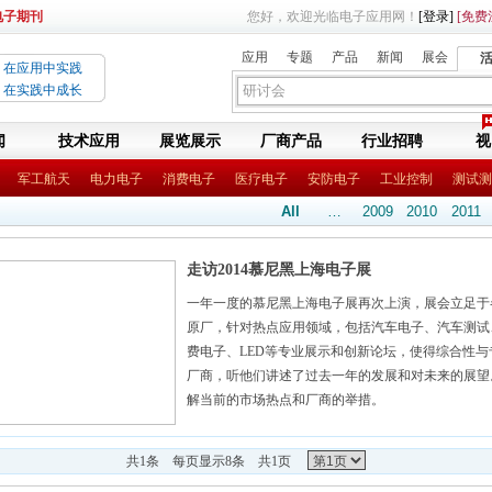
电子期刊
您好，欢迎光临电子应用网！
[登录]
[免费
应用
专题
产品
新闻
展会
在应用中实践
在实践中成长
闻
技术应用
展览展示
厂商产品
行业招聘
视
军工航天
电力电子
消费电子
医疗电子
安防电子
工业控制
测试测
All
…
2009
2010
2011
走访2014慕尼黑上海电子展
一年一度的慕尼黑上海电子展再次上演，展会立足于
原厂，针对热点应用领域，包括汽车电子、汽车测试
费电子、LED等专业展示和创新论坛，使得综合性
厂商，听他们讲述了过去一年的发展和对未来的展望
解当前的市场热点和厂商的举措。
共
1
条 每页显示
8
条 共
1
页