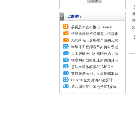
点击排行
京
易灵思® 宣布推出 Trion®
...
先
Titanium FPGA 系列
传感器投融资必须有，但是难
...
度不小
AWS和Arm展现生产级的云端
...
电子设计自动化
半导体工程师春节如何向亲戚
...
描述工作
人工智能应用才刚刚开始，尚
...
无边界可言
物联网新战略加速新兴细分市
...
场和应用领域增长
意法半导体解读8位MCU市
...
场，积极加大投资承诺提供超值
支持先进应用，运放推陈出新
...
产品
Efinix® 全力驱动AI边缘计
...
算，成功推出Trion™ T20 FPGA
第八届年度中国电子ICT媒体
...
样品, 同时将产品扩展到二十万
论坛：趋势、创新、传播、共赢
逻辑单元的T200 FPGA