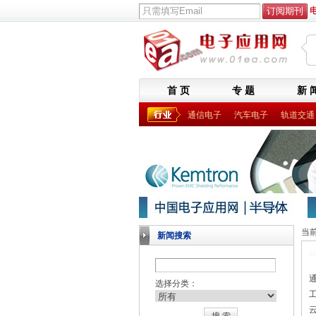
首 页
专 题
新 
通信电子
汽车电子
轨道交通
当
新闻搜索
选择分类：
云