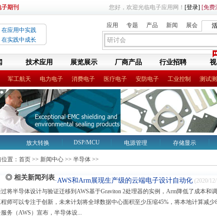
电子期刊
您好，欢迎光临电子应用网！
[登录]
[免费
应用
专题
产品
新闻
展会
在应用中实践
在实践中成长
闻
技术应用
展览展示
厂商产品
行业招聘
视
军工航天
电力电子
消费电子
医疗电子
安防电子
工业控制
测试测
DSP/MCU
放大转换
电源管理
存储显示
LED
传感\无源
无线射频
前位置：
首页
>>
新闻中心
>>
半导体
>>
◎ 相关新闻列表
·AWS和Arm展现生产级的云端电子设计自动化
(2020/12/
通过将半导体设计与验证迁移到AWS基于Graviton 2处理器的实例，Arm降低了成本
工程师可以专注于创新，未来计划将全球数据中心面积至少压缩45%，将本地计算减少80% 
服务（AWS）宣布，半导体设...