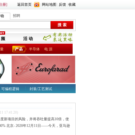
注册]
返回首页
|
|
网站地图
|
反馈
|
收藏
招聘
活动
 频
活 动
量
半导体
电 源
可编程逻辑
封装/工艺测试
11 17:41:20)
和调度新项目的风险，并将吞吐量提高10倍，使
北京- 2020年12月11日——今天，亚马逊