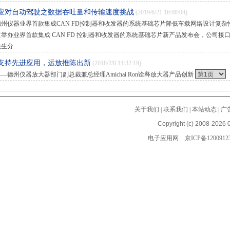
·应对自动驾驶之数据吞吐量和传输速度挑战
(2019/6/21 16:08:04)
德州仪器业界首款集成CAN FD控制器和收发器的系统基础芯片降低车载网络设计复杂
举办业界首款集成 CAN FD 控制器和收发器的系统基础芯片新产品发布会，公司接口产品部门
生分...
·支持先进应用，运放推陈出新
(2018/2/8 11:32:19)
——德州仪器放大器部门副总裁兼总经理Amichai Ron诠释放大器产品创新
关于我们
|
联系我们
|
本站动态
|
广
Copyright (c) 2008-2026 0
电子应用网
京ICP备1200912