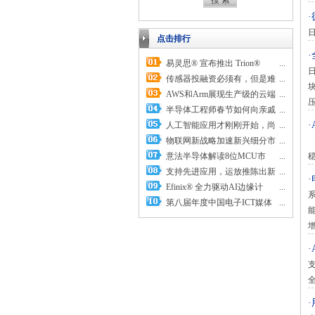
日
点击排行
易灵思® 宣布推出 Trion®
...
Titanium FPGA 系列
传感器投融资必须有，但是难
...
度不小
AWS和Arm展现生产级的云端
...
电子设计自动化
半导体工程师春节如何向亲戚
...
·
描述工作
人工智能应用才刚刚开始，尚
...
无边界可言
物联网新战略加速新兴细分市
...
A
场和应用领域增长
意法半导体解读8位MCU市
...
场，积极加大投资承诺提供超值
支持先进应用，运放推陈出新
...
产品
Efinix® 全力驱动AI边缘计
...
算，成功推出Trion™ T20 FPGA
第八届年度中国电子ICT媒体
...
样品, 同时将产品扩展到二十万
论坛：趋势、创新、传播、共赢
逻辑单元的T200 FPGA
·
支
全