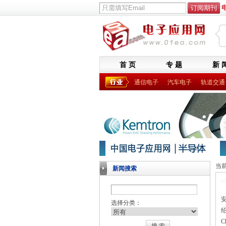
首 页
专 题
新 
通信电子
汽车电子
轨道交通
当
新闻搜索
选择分类：