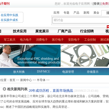
电子期刊
您好，欢迎光临电子应用网！
[登录]
[免费
应用
专题
产品
新闻
展会
在应用中实践
在实践中成长
闻
技术应用
展览展示
厂商产品
行业招聘
视
军工航天
电力电子
消费电子
医疗电子
安防电子
工业控制
测试测
DSP/MCU
放大转换
电源管理
存储显示
LED
传感\无源
无线射频
前位置：
首页
>>
新闻中心
>>
半导体
>>
◎ 相关新闻列表
·20年成功历程，直面市场挑战
(2019/8/23 23:43:44)
安森美半导体公司成立二十周年之际，该公司在北京举办媒体交流会，公司战略、营销及方案
绍了公司的全球发展战略、应对全球市场大趋势的重点增长领域和解决方案的部署；安森
Chia）阐述了中国区的战略规划和实施等。两位高管还...