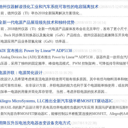
·德州仪器解读强化工业和汽车系统可靠性的电容隔离技术
(2018/11/5 12:07:08
前，德州仪器（TI）举办2018全新隔离解决方案强化...
·全新一代电源产品展现领先技术和独特优势
(2018/10/31 20:14:14)
日前，2018德州仪器（TI）全新一代电源产品媒体发布会在北京举行，发布了更小尺
块、Buck 同步降压转换器以及氮化镓（GaN）产品组合。德州仪器副总裁兼降压开关电源
压电源应用产品业务部氮化镓（GaN）功率器...
ADI 宣布推出 Power by Linear™ ADP5138
(2018/8/16 12:09:53)
nalog Devices.Inc (ADI) 宣布推出 Power by Linear™ ADP5138，该器
稳压器，采用了独特的固定频率、峰值电流模式、PWM 控制架构，可降低传导和辐射干
·电源并联：电源简化设计
(2018/1/25 11:16:29)
系统设计人员希望考虑将直流电源并联使用可能有很多原因。其中有些与物料清单和物
能或可靠性目标。 在非设计方面，并联电源的能力也利于某个电源能单独使用，或在
增加单一电源的用量并简化库存管理。 当然，考虑并联电源的技术原因...
Allegro MicroSystems, LLC推出全新汽车级半桥MOSFET驱动器IC
(2017/8/2 
持ASIL-B的新产品设计用于具有高功率电感性负载的汽车应用 美国马萨诸塞州伍斯特市–Alle
新N沟道功率MOSFET驱动器IC，能够控制以半桥配置连接的MOSFET。Allegro的A49
·用降压升压电池充电器改变设备充电方式
(2017/8/1 9:22:38)