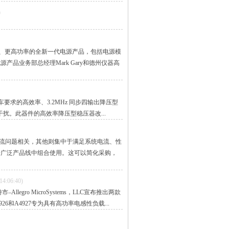
)
寸、更高功率的全新一代电源产品，包括电源模
产品业务部总经理Mark Gary和德州仪器高
件是一款符合汽车要求的高效率、3.2MHz 同步四输出降压型
扰。此器件的高效率降压型稳压器改...
流问题相关，其他则集中于满足系统电流、性
跨广泛产品线中组合使用。这可以简化采购，
14:06:40)
gro MicroSystems，LLC宣布推出两款
26和A4927专为具有高功率电感性负载...