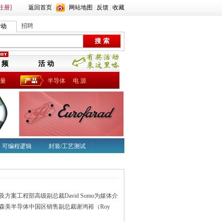
注册]
返回首页
|
|
网站地图
|
反馈
|
收藏
招聘
活动
 频
活 动
量
半导体
电 源
可编程逻辑
封装/工艺测试
工程部高级副总裁David Somo为媒体介
美半导体中国区销售副总裁谢鸿裕（Roy