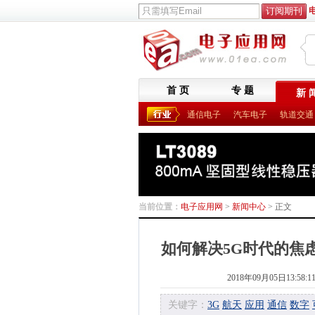
首 页
专 题
新 
通信电子
汽车电子
轨道交通
当前位置：
电子应用网
>
新闻中心
> 正文
如何解决5G时代的焦虑 较
2018年09月05日13:58:1
关键字：
3G
航天
应用
通信
数字