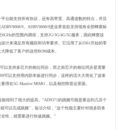
一平台能支持所有协议，还有高带宽、高通道数的特点，并且
V9008/9。ADRV9008/9是业界首款支持现有全部蜂窝标
6GHz的范围内调谐，支持2G/3G/4G/5G服务，因此蜂窝设
设计来满足所有频段和功率要求。它沿用了从9361开始的零
大降低了客户的这些BOM成本。
能，它可以支持多芯片的相位同步，而之前芯片的相位同步是需要
9009可以支持用内部本振进行同步，这样的话大大简化了波束
在5G Massive MIMO，以及相控阵雷达里面。
跳频性能得到了很大的提高。“AD9371的跳频可能是要达到几百个
0ms以内就可以完成跳频”，翁洁介绍，“这个性能主要针对很多防务
全性，就需要进行快速跳频。”