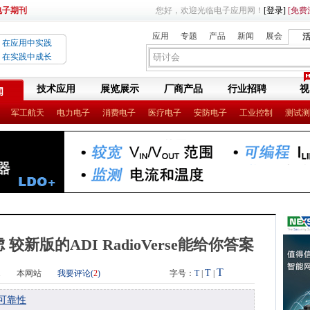
电子期刊
您好，欢迎光临电子应用网！
[登录]
[免费
应用
专题
产品
新闻
展会
在应用中实践
在实践中成长
技术应用
展览展示
厂商产品
行业招聘
视
闻
军工航天
电力电子
消费电子
医疗电子
安防电子
工业控制
测试测
新版的ADI RadioVerse能给你答案
T
T
1
本网站
我要评论(
2
)
字号：
T
|
|
可靠性