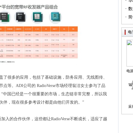
·
（篇
华
·
列（
数
·
简
电
电
e已经涵盖了很多的应用，包括了基础设施，防务应用、无线图传、
制
等。ADI公司的 RadioVerse市场经理翁洁女士参与了品
，“中国已经是一个很重要的市场，生态链非常完整，所以我
国合作伙伴，现在很多参考设计都是由他们开发的。”
采
入的合作伙伴，这些都让RadioVerse不断成长，适应了越