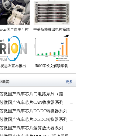
owcar国产自主可控
中盛新能推出电控系统
动驾驶机器人来到我
控制器BOB集成断线
们身边
盒产品
易灵思® 宣布推出
5000字长文解读车载
on® Titanium FPGA
USB供电的方方面面
业新闻
更多
系列
芯微国产汽车芯片门电路系列（篇
...
芯微国产汽车芯片CAN收发器系列
...
一）
芯微国产汽车芯片DC/DC转换器系列
...
芯微国产汽车芯片DC/DC转换器系列
...
芯微国产汽车芯片运算放大器系列
...