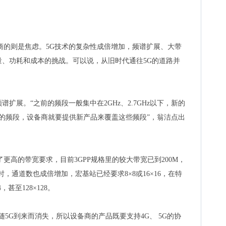
商的则是焦虑。5G技术的复杂性成倍增加，频谱扩展、大带
、功耗和成本的挑战。可以说，从旧时代通往5G的道路并
扩展。“之前的频段一般集中在2GHz、2.7GHz以下，新的
9GHz的频段，设备商就要提供新产品来覆盖这些频段”，翁洁点出
更高的带宽要求，目前3GPP规格里的较大带宽已到200M，
时，通道数也成倍增加，宏基站已经要求8×8或16×16，在特
4，甚至128×128。
随5G到来而消失，所以设备商的产品既要支持4G、 5G的协