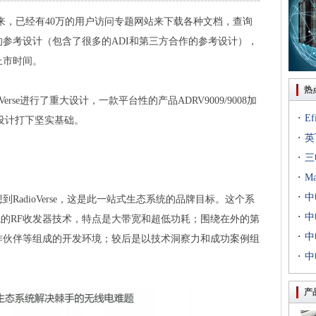
se品牌以来，已经有40万的用户访问专题网站来下载各种文档，查询
参考设计（包含了很多的ADI和第三方合作的参考设计），
上市时间。
热
erse进行了重大设计，一款平台性的产品ADRV9009/9008加
·
E
设计打下坚实基础。
·
出T
英
·
到二
三
·
专场
M
·
扇出
中
RadioVerse，这是此一站式生态系统的品牌目标。这个系
·
用等
利交
中
先的RF收发器技术，特点是大带宽和超低功耗；围绕在外的第
·
京新
中
作伙伴等组成的开发环境；较后是以技术洞察力和成功案例组
·
统成
中
评研
产