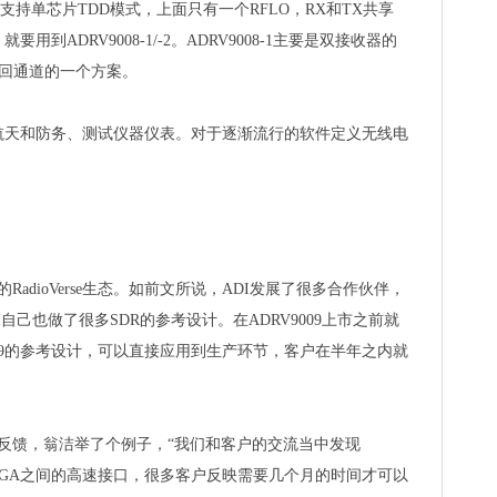
它支持单芯片TDD模式，上面只有一个RFLO，RX和TX共享
到ADRV9008-1/-2。ADRV9008-1主要是双接收器的
加环回通道的一个方案。
航天和防务、测试仪器仪表。对于逐渐流行的软件定义无线电
整的RadioVerse生态。如前文所说，ADI发展了很多合作伙伴，
自己也做了很多SDR的参考设计。在ADRV9009上市之前就
09的参考设计，可以直接应用到生产环节，客户在半年之内就
客户的反馈，翁洁举了个例子，“我们和客户的交流当中发现
和FPGA之间的高速接口，很多客户反映需要几个月的时间才可以