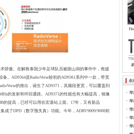
Fl
自
技术骄傲。在解救泰国少年足球队员被困山洞的事件中，救援
Tri
。AD9364是RadioVerse较初的AD9361系列中一款，带宽
企
adioVerse的推出，诞生了AD9371，其频段更宽，可以覆盖到
·
华
250MHz的发射和环回通路。AD9371的性能也有大幅提高，镜像
·
一）
华
20dB的提高，已经可以用在宏基站上面。17年，又有新品
·
（篇
华
上集成了DPD（数字预失真）功能。今年，ADRV9009/9008则
·
华
·
华