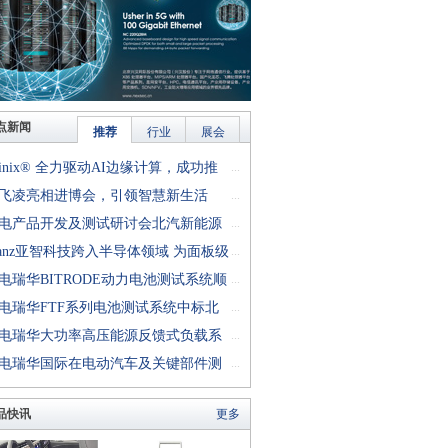
点新闻
推荐
行业
展会
finix® 全力驱动AI边缘计算，成功推
...
rion™ T20 FPGA样品, 同时将产品扩展
飞凌亮相进博会，引领智慧新生活
...
十万逻辑单元的T200 FPGA
电产品开发及测试研讨会北汽新能源
...
成功举行
anz亚智科技跨入半导体领域 为面板级
...
型封装提供化学湿制程、涂布及激光应
电瑞华BITRODE动力电池测试系统顺
...
生产设备解决方案
付北汽新能源
电瑞华FTF系列电池测试系统中标北
...
能源汽车股份有限公司
电瑞华大功率高压能源反馈式负载系
...
功交付中电熊猫
电瑞华国际在电动汽车及关键部件测
...
讨会上演绎先进测评技术
品快讯
更多