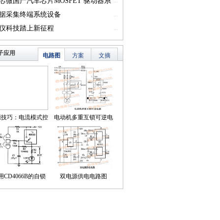
一）
芯微国产汽车芯片MOSFET 驱动器系
...
篇一）
据采集终端系统设备
...
仪科技踏上新征程
...
子应用
电路图
方案
文摘
源技巧：电流模式控
电动机多重互锁可逆电
简化了对降压LED稳
路
压器的补偿
用CD4066B的自锁
双电源供电电路图
式触摸开关电路