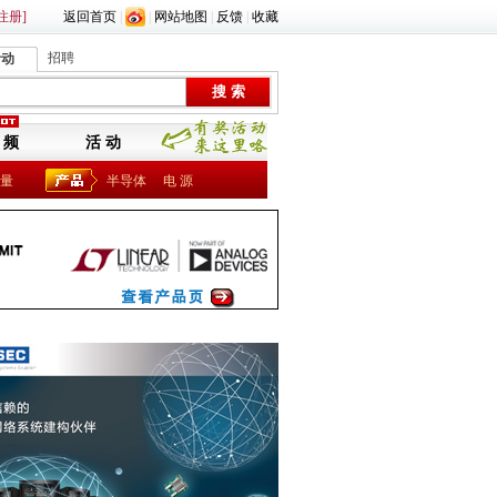
注册]
返回首页
|
|
网站地图
|
反馈
|
收藏
招聘
活动
 频
活 动
量
半导体
电 源