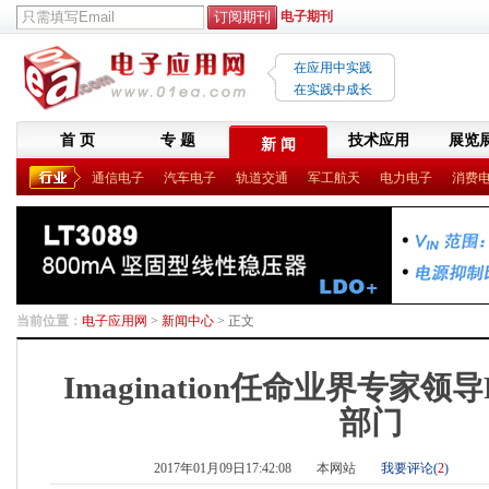
电子期刊
在应用中实践
在实践中成长
首 页
专 题
技术应用
展览
新 闻
通信电子
汽车电子
轨道交通
军工航天
电力电子
消费
当前位置：
电子应用网
>
新闻中心
> 正文
Imagination任命业界专家领导
部门
2017年01月09日17:42:08
本网站
我要评论(
2
)