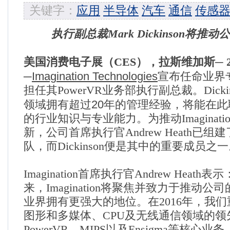
关键字：
应用
半导体
汽车
通信
传感
执行副总裁
Mark Dickinson
将推动公
─
美国消费电子展
（
CES
）
，拉斯维加斯
2
─
Imagination Technologies
宣布任命业界
担任其
PowerVR
业务部执行副总裁。
Dicki
20
领域拥有超过
年的
管理经验，将能在此
的行业知识与专业能力。为推动
Imaginati
新，公司首席执行官
Andrew Heath
已组建
队，而
Dickinson
便是其中的重要成员之一
Imagination
首席执行官
Andrew Heath
表示
来，
Imagination
将聚焦并致力于推动公司
业界拥有更强大的地位。在
2016
年，我们
图形和多媒体、
CPU
及无线通信领域的领
PowerVR
、
MIPS
以及
Ensigma
等核心业务