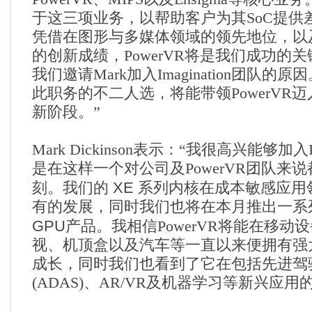
于这三项业务，以帮助客户为其
SoC
提供
凭借在图形与多媒体领域的领先地位，以
的创新成绩，
PowerVR
将是我们成功的关
我们邀请
Mark
加入
Imagination
团队的原因
此职务的不二人选，将能带领
PowerVR
迈
新阶段。”
Mark Dickinson
表示：“我很高兴能够加入
是在这样一个对公司及
PowerVR
团队来说
XE
刻。我们的
系列内核在成本敏感应用
有的发展，同时我们也将在本月推出一系
GPU
产品。我相信
PowerVR
将能在移动设
视、机顶盒以及汽车等一直以来便拥有强
成长，同时我们也看到了它在包括先进驾
(ADAS)
、
AR/VR
及机器学习等新兴应用的