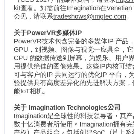
kit
Imagination
Venetian
查看。如需前往
在
tradeshows@imgtec.com
会见，请联系
。
PowerVR
IP
关于
多媒体
PowerVR
IP
技术包含完备的多媒体
产品
GPU
，到视频、图像与视觉一应具全，它
CPU
的数据传送到屏幕，为娱乐、用户
IP
用提供绝佳的图像效果。这些
内核可结
IP
IP
可与客户的
共同运行的优化
平台，
验提供具有高度差异化的先进解决方案，
IoT
能
相机。
Imagination Technologies
关于
公司
Imagination
是全球性的科技领导者，其产
Imagination
数十亿消费者所使用。
拥有完
SoC
产权）产品组合，包括创建
（片上系