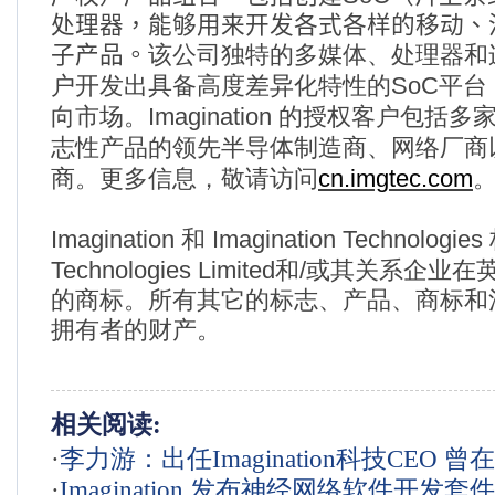
处理器，能够用来开发各式各样的移动、
子产品。
该公司独特的多媒体、处理器和
SoC
户开发出具备高度差异化特性的
平台
Imagination
向市场。
的授权客户包括多
志性产品的领先半导体制造商、网络厂商
cn.imgtec.com
商。更多信息，敬请访问
Imagination
Imagination Technologies
和
Technologies Limited
/
和
或其关系企业在
的商标。所有其它的标志、产品、商标和
拥有者的财产。
相关阅读:
·
李力游：出任Imagination科技CEO 
·
Imagination 发布神经网络软件开发套件 
多年