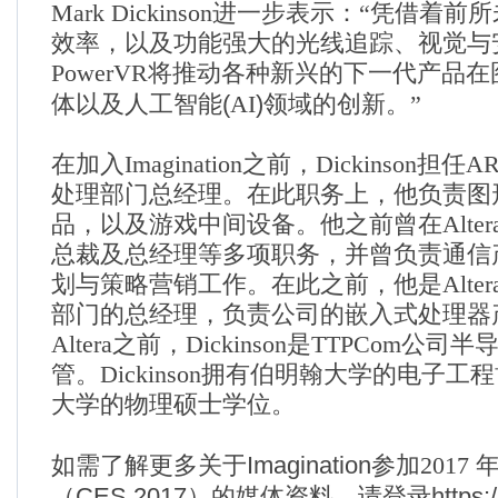
Mark Dickinson
进一步
表示：“凭借着前
效率，以及功能强大的光线追踪、视觉与
PowerVR
将推动各种新兴的下一代产品在
(
)
体以及人工智能
AI
领域
的创新。”
在加入
Imagination
之前，
Dickinson
担任
A
处理部门总经理。在此职务上，他负责图
品，以及游戏中间设备。他之前曾在
Alter
总裁及总经理等多项职务，并曾负责通信
划与策略营销工作。在此之前，他是
Alter
部门的总经理，负责公司的嵌入式处理器
Altera
之前，
Dickinson
是
TTPCom
公司半
管。
Dickinson
拥有伯明翰大学的电子工程
大学的物理硕士学位。
Imagination
如需了解更多关于
参加
2017
CES 2017
https:
（
）
的媒体资料，请登录