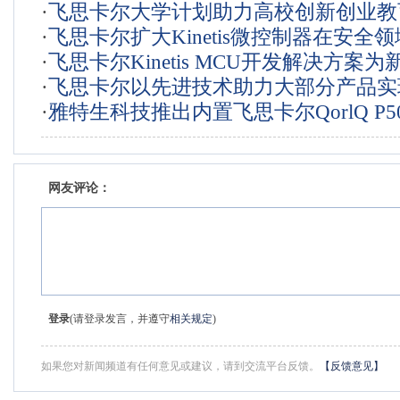
·
飞思卡尔大学计划助力高校创新创业教育
寸再创记录
·
飞思卡尔扩大Kinetis微控制器在安全
大篷车在蓉城全新亮相
·
飞思卡尔Kinetis MCU开发解决方案为
地位，满足日新月异的移动POS市场的
·
飞思卡尔以先进技术助力大部分产品实现T
ARM® mbed™ IoT Device Platfor
·
雅特生科技推出内置飞思卡尔QorlQ P50
软件认证
器的全新VME单板计算机
网友评论：
登录
(请登录发言，并遵守
相关规定
)
如果您对新闻频道有任何意见或建议，请到交流平台反馈。
【反馈意见】