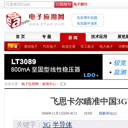
电子期刊
在应用中实践
在实践中成长
首 页
专 题
技术应用
展览
新 闻
通信电子
汽车电子
轨道交通
军工航天
电力电子
消费
当前位置：
电子应用网
>
新闻中心
> 正文
飞思卡尔瞄准中国3
2008年11月13日09:40:11
SEMI
我要评论(
2
)
关键字：
3G
半导体