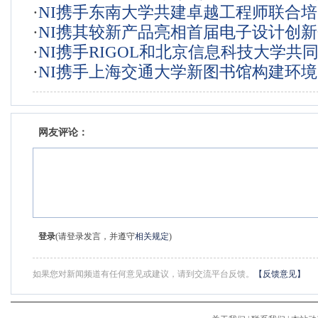
·
NI携手东南大学共建卓越工程师联合
计套件亮相2015电子设计创新会议
·
NI携其较新产品亮相首届电子设计创
·
NI携手RIGOL和北京信息科技大学共
·
NI携手上海交通大学新图书馆构建环
电子电路实验教程
能系统
网友评论：
登录
(请登录发言，并遵守
相关规定
)
如果您对新闻频道有任何意见或建议，请到交流平台反馈。
【反馈意见】