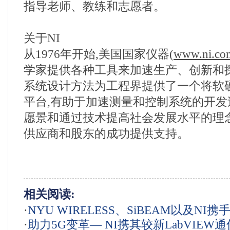
指导老师、教练和志愿者。
关于NI
从1976年开始,美国国家仪器(
www.ni.co
学家提供各种工具来加速生产、创新和探
系统设计方法为工程界提供了一个将软
平台,有助于加速测量和控制系统的开
愿景和通过技术提高社会发展水平的理
供应商和股东的成功提供支持。
相关阅读:
·
NYU WIRELESS、SiBEAM以及NI携
·
助力5G变革— NI携其较新LabVIEW
先的公版测试平台，加速5G发展