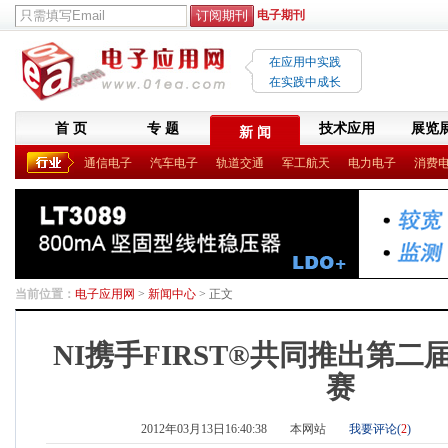
电子期刊
在应用中实践
在实践中成长
首 页
专 题
技术应用
展览
新 闻
通信电子
汽车电子
轨道交通
军工航天
电力电子
消费
当前位置：
电子应用网
>
新闻中心
> 正文
NI携手FIRST®共同推出第二
赛
2012年03月13日16:40:38
本网站
我要评论(
2
)