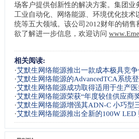
场客户提供创新性的解决方案。集团业
工业自动化、网络能源、环境优化技术
统等五大领域。该公司2012财年的销售
欲了解进一步信息，欢迎访问
www.Eme
相关阅读:
·
艾默生网络能源推出一款成本极具竞争
·
艾默生网络能源的AdvancedTCA系统
且可在整个输入电压范围内提供1500W
·
艾默生网络能源成功取得适用于生产医
榜首
直流电源
·
艾默生网络能源荣获“年度较佳供应商奖
源系统的 ISO 13485 认证
·
艾默生网络能源增强其ADN-C 小巧型三
·
艾默生网络能源推出全新的100W LED
导轨电源系列的产品阵容