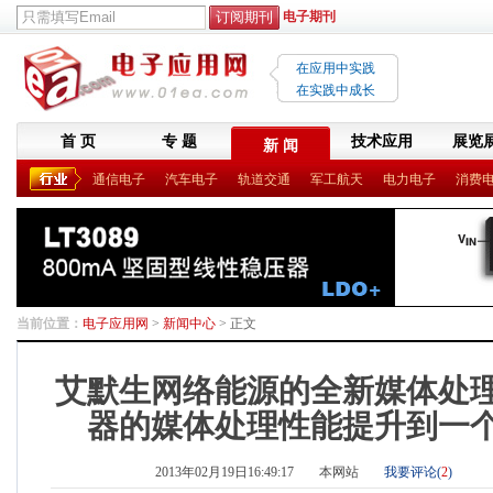
电子期刊
在应用中实践
在实践中成长
首 页
专 题
技术应用
展览
新 闻
通信电子
汽车电子
轨道交通
军工航天
电力电子
消费
当前位置：
电子应用网
>
新闻中心
> 正文
艾默生网络能源的全新媒体处
器的媒体处理性能提升到一
2013年02月19日16:49:17
本网站
我要评论(
2
)