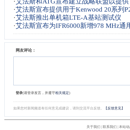
·
艾法斯和ATG宣布建立战略联盟以提
的支持
·
艾法斯宣布提供用于Kenwood 20系列P
答机和TCAS航空电子测试设备
·
艾法斯推出单机箱LTE-A基站测试仪
NEXEDGE系列电台的自动测试和校准
·
艾法斯宣布为IFR6000新增978 MHz
机选配件
网友评论：
登录
(请登录发言，并遵守
相关规定
)
如果您对新闻频道有任何意见或建议，请到交流平台反馈。
【反馈意见】
关于我们
|
联系我们
|
本站动