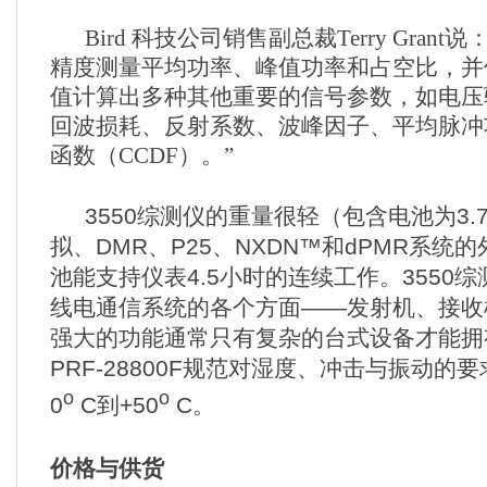
Bird
科技公司销售副总裁
Terry Grant
说
精度测量平均功率、峰值功率和占空比，并
值计算出多种其他重要的信号参数，如电压
回波损耗、反射系数、波峰因子、平均脉冲
函数（
CCDF
）。
”
3550
综测仪的重量很轻（包含电池为
3.
拟、
DMR
、
P25
、
NXDN™
和
dPMR
系统的
池能支持仪表
4.5
小时的连续工作。
3550
综
线电通信系统的各个方面
——
发射机、接收
强大的功能通常只有复杂的台式设备才能拥
PRF
-28800F
规范对湿度、冲击与振动的要
o
o
0
C
到
+50
C
。
价格与供货