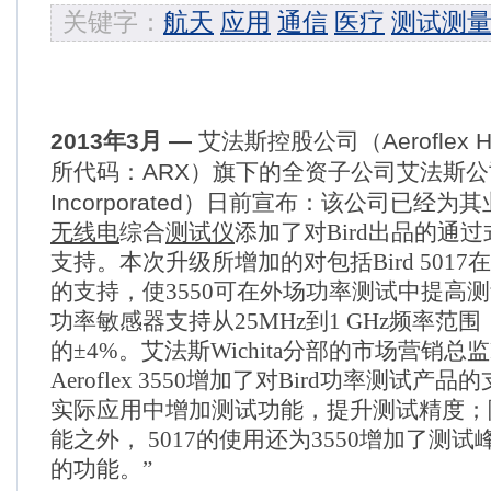
关键字：
航天
应用
通信
医疗
测试测
2013
年
3
月
—
艾法斯控股公司
（
Aeroflex H
所代码
：
ARX
）
旗下的全资子公司艾法斯公
Incorporated
）
日前宣布
：
该公司已经为其
无线电
综合
测试仪
添加了
对
Bird
出品的通过
支持
。本次升级所增加的对包括
Bird 5017
在
的支持，使
3550
可在外场功率测试中提高测
功率敏感器支持
从25MHz到1 GHz频率范
的±
4%
。艾法斯
Wichita
分部的市场营销总监
Aeroflex 3550
增加了对
Bird
功率测试产品的
实际应用中增加测试功能，提升测试精度；
能之外，
5017
的使用还为
3550
增加了测试
的功能。
”