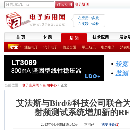
电子期刊
在应用中实践
在实践中成长
首 页
专 题
技术应用
展览
新 闻
通信电子
汽车电子
轨道交通
军工航天
电力电子
消费
当前位置：
电子应用网
>
新闻中心
> 正文
艾法斯与Bird®科技公司联合为Aer
射频测试系统增加新的R
2013年04月08日16:04:59
本网站
我要评论(
2
)