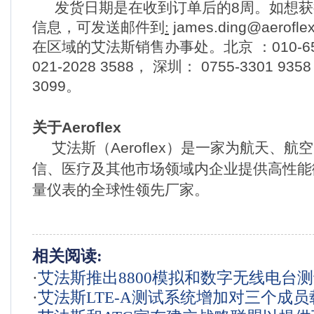
发货日期是在收到订单后的
8
周。如想获
信息，
可发送邮件到
:
james.ding@aerofle
在区域的艾法斯销售办事处。北京
：
010-6
021-2028 3588
，
深圳：
0755-3301 9358
3099
。
关于
Aeroflex
艾法斯（
Aeroflex
）是一家为航天、航空
信、医疗及其他市场领域内企业提供高性能
量仪表的全球性领先厂家。
相关阅读:
·
艾法斯推出8800模拟和数字无线电台
·
艾法斯LTE-A测试系统增加对三个成