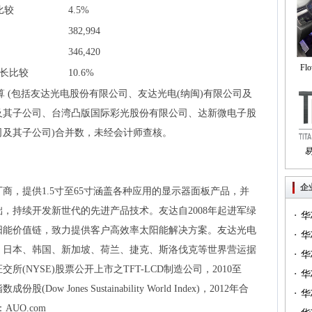
比较
4.5%
382,994
346,420
Fl
成长比较
10.6%
自
结算 (包括友达光电股份有限公司、友达光电(纳闽)有限公司及
及其子公司、台湾凸版国际彩光股份有限公司、达新微电子股
及其子公司)合并数，未经会计师查核。
Tri
企
商，提供1.5寸至65寸涵盖各种应用的显示器面板产品，并
，持续开发新世代的先进产品技术。友达自2008年起进军绿
·
华
阳能价值链，致力提供客户高效率太阳能解决方案。友达光电
·
一）
华
、日本、韩国、新加坡、荷兰、捷克、斯洛伐克等世界营运据
·
（篇
华
(NYSE)股票公开上市之TFT-LCD制造公司，2010至
·
华
w Jones Sustainability World Index)，2012年合
·
华
UO.com