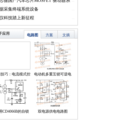
一）
芯微国产汽车芯片MOSFET 驱动器系
...
篇一）
据采集终端系统设备
...
仪科技踏上新征程
...
子应用
电路图
方案
文摘
源技巧：电流模式控
电动机多重互锁可逆电
简化了对降压LED稳
路
压器的补偿
用CD4066B的自锁
双电源供电电路图
式触摸开关电路