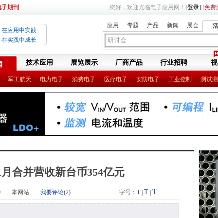
电子期刊
您好，欢迎光临电子应用网！
[登录]
[免费
应用
专题
产品
新闻
展会
在应用中实践
在实践中成长
技术应用
展览展示
厂商产品
行业招聘
视
闻
军工航天
电力电子
消费电子
医疗电子
安防电子
工业控制
测试测
1月合并营收新台币354亿元
T
T
0
本网站
我要评论(
2
)
字号：
T
|
|