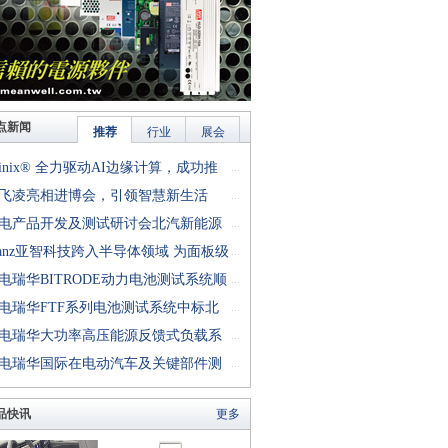
点新闻
推荐
行业
展会
finix® 全力驱动AI边缘计算，成功推
...
rion™ T20 FPGA样品, 同时将产品扩展
飞凌亮相进博会，引领智慧新生活
...
十万逻辑单元的T200 FPGA
电产品开发及测试研讨会北汽新能源
...
成功举行
anz亚智科技跨入半导体领域 为面板级
...
型封装提供化学湿制程、涂布及激光应
电瑞华BITRODE动力电池测试系统顺
...
生产设备解决方案
付北汽新能源
电瑞华FTF系列电池测试系统中标北
...
能源汽车股份有限公司
电瑞华大功率高压能源反馈式负载系
...
功交付中电熊猫
电瑞华国际在电动汽车及关键部件测
...
讨会上演绎先进测评技术
品快讯
更多