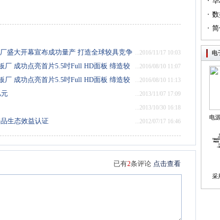
·
（篇
华
·
列（
数
·
简
板厂盛大开幕宣布成功量产 打造全球较具竞争
...2016/11/17 10:03
电
厂 成功点亮首片5.5吋Full HD面板 缔造较
...2016/08/10 11:07
实力
厂 成功点亮首片5.5吋Full HD面板 缔造较
...2016/08/10 11:13
实力
亿元
...2013/11/07 17:09
...2013/10/30 16:18
电
5产品生态效益认证
...2012/07/17 16:46
制
已有
2
条评论
点击查看
采