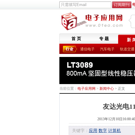
首 页
专 题
新 
通信电子
汽车电子
轨道交通
当前位置：
电子应用网
>
新闻中心
> 正文
友达光电1
2013年12月10日16:00:4
关键字：
应用
数字
计算机