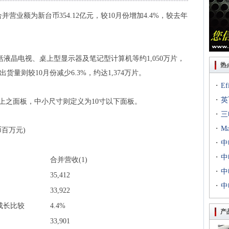
并营业额为新台币354.12亿元，较10月份增加4.4%，较去年
包括液晶电视、桌上型显示器及笔记型计算机等约1,050万片，
热
出货量则较10月份减少6.3%，约达1,374万片。
·
E
·
出T
英
寸以上之面板，中小尺寸则定义为10寸以下面板。
·
到二
三
·
专场
M
百万元)
·
扇出
中
·
用等
利交
中
合并营收(1)
·
京新
中
35,412
·
统成
中
33,922
评研
收成长比较
4.4%
产
33,901