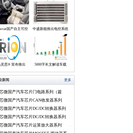
owcar国产自主可控
中盛新能推出电控系统
动驾驶机器人来到我
控制器BOB集成断线
们身边
盒产品
易灵思® 宣布推出
5000字长文解读车载
on® Titanium FPGA
USB供电的方方面面
业新闻
更多
系列
芯微国产汽车芯片门电路系列（篇
...
芯微国产汽车芯片CAN收发器系列
...
一）
芯微国产汽车芯片DC/DC转换器系列
...
芯微国产汽车芯片DC/DC转换器系列
...
芯微国产汽车芯片运算放大器系列
...