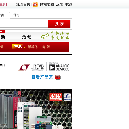
注册]
返回首页
|
|
网站地图
|
反馈
|
收藏
招聘
活动
 频
活 动
量
半导体
电 源