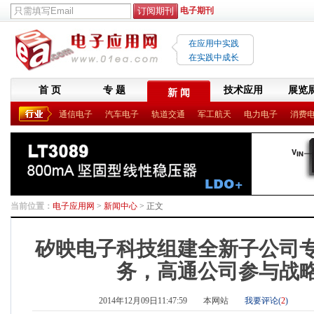
电子期刊
在应用中实践
在实践中成长
首 页
专 题
技术应用
展览
新 闻
通信电子
汽车电子
轨道交通
军工航天
电力电子
消费
当前位置：
电子应用网
>
新闻中心
> 正文
矽映电子科技组建全新子公司专
务，高通公司参与战
2014年12月09日11:47:59
本网站
我要评论(
2
)