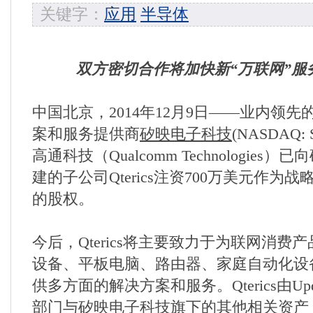
关键字：
应用
半导体
双方密切合作将加快新“万联网”服
中国北京，
2014
年
12
月
9
日
——
业内领先
案和服务提供商
矽映电子科技
(NASDAQ: 
高通科技（
Qualcomm Technologies
）已向
建的子公司
Qterics
注资
700
万美元作为战
的股权。
今后，
Qterics
将主要致力于为联网消费产
设备、平板电脑、路由器、家庭自动化设
供多方面的解决方案和服务。
Qterics
由
Up
部门与矽映电子科技旗下的其他相关资产