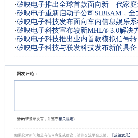
·
矽映电子推出全球首款面向新一代家庭
·
矽映电子重新启动子公司SIBEAM，
的SUPERMHL™/HDMI 2.0端口处理器
·
矽映电子科技发布面向车内信息娱乐系
米波产品、技术和解决方案市场领域发
·
矽映电子科技宣布较新MHL® 3.0解决
汽车级MHL®产品系列
·
矽映电子科技推出业内首款模拟信号转H
应用于努比亚旗舰智能手机nubiaZ7
·
矽映电子科技与联发科技发布新的具备 
和模拟信号转MHL®转换器产品系列
功能的智能手机参考设计
网友评论：
登录
(请登录发言，并遵守
相关规定
)
如果您对新闻频道有任何意见或建议，请到交流平台反馈。
【反馈意见】