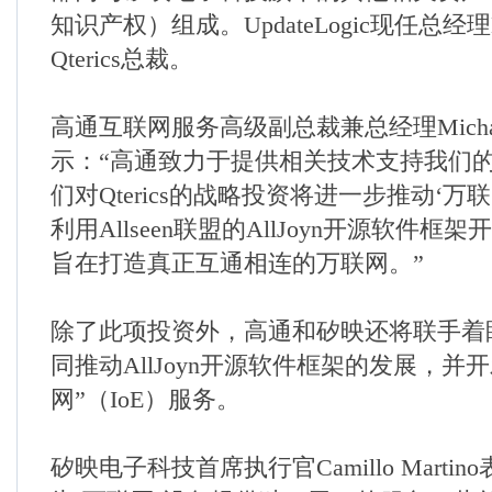
知识产权）组成。
UpdateLogic
现任总经理
Qterics
总裁。
高通互联网服务高级副总裁兼总经理
Micha
示：“高通致力于提供相关技术支持我们的
们对
Qterics
的战略投资将进一步推动‘万联
利用
Allseen
联盟的
AllJoyn
开源软件框架开
旨在打造真正互通相连的万联网。”
除了此项投资外，高通和矽映还将联手着
同推动
AllJoyn
开源软件框架的发展，并开
网”（
IoE
）服务。
矽映电子科技首席执行官
Camillo Martino