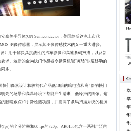
Fl
新的安森美半导体(ON Semiconductor，美国纳斯达克上市代
自
快门 CMOS 图像传感器，展示其图像传感技术的又一重大进步。
像器件设计用于解决具挑战性的汽车影像和高速条码扫描，以及新
要求。这新的全局快门传感器令摄像机能“冻结”快速移动的
的同步。
Tri
企
全局快门像素设计和较前代产品低10倍的暗电流和高4倍的快门
·
华
和明亮的场景和高温环境下都能产生清晰、低噪声的图像。这
·
一）
华
需的眼睛跟踪和手势检测功能，并提高了条码扫描系统的检测
·
（篇
华
·
华
·
华
/秒(fps)的全分辨率和60 fps的720p。AR0135包含一系列广泛的