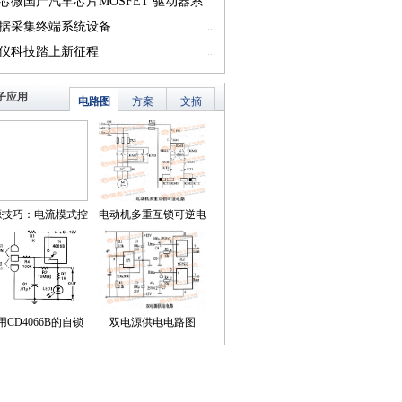
一）
芯微国产汽车芯片MOSFET 驱动器系
...
篇一）
据采集终端系统设备
...
仪科技踏上新征程
...
子应用
电路图
方案
文摘
源技巧：电流模式控
电动机多重互锁可逆电
简化了对降压LED稳
路
压器的补偿
用CD4066B的自锁
双电源供电电路图
式触摸开关电路