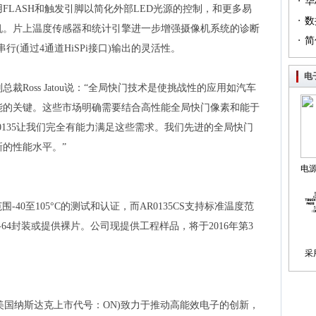
·
（篇
华
FLASH和触发引脚以简化外部LED光源的控制，和更多易
·
列（
数
机。片上温度传感器和统计引擎进一步增强摄像机系统的诊断
·
简
串行(通过4通道HiSPi接口)输出的灵活性。
电
Ross Jatou说：“全局快门技术是使挑战性的应用如汽车
能的关键。这些市场明确需要结合高性能全局快门像素和能于
0135让我们完全有能力满足这些需求。我们先进的全局快门
的性能水平。”
电
制
温度范围-40至105°C的测试和认证，而AR0135CS支持标准温度范
GA-64封装或提供裸片。公司现提供工程样品，将于2016年第3
采
ctor，美国纳斯达克上市代号：ON)致力于推动高能效电子的创新，