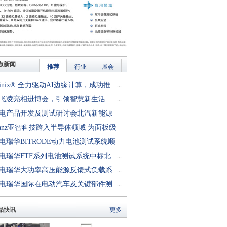
点新闻
推荐
行业
展会
finix® 全力驱动AI边缘计算，成功推
...
rion™ T20 FPGA样品, 同时将产品扩展
飞凌亮相进博会，引领智慧新生活
...
十万逻辑单元的T200 FPGA
电产品开发及测试研讨会北汽新能源
...
成功举行
anz亚智科技跨入半导体领域 为面板级
...
型封装提供化学湿制程、涂布及激光应
电瑞华BITRODE动力电池测试系统顺
...
生产设备解决方案
付北汽新能源
电瑞华FTF系列电池测试系统中标北
...
能源汽车股份有限公司
电瑞华大功率高压能源反馈式负载系
...
功交付中电熊猫
电瑞华国际在电动汽车及关键部件测
...
讨会上演绎先进测评技术
品快讯
更多