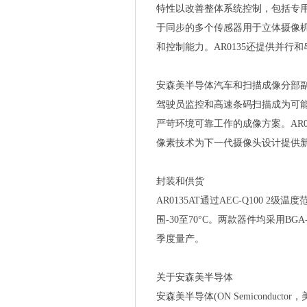
特性以改善整体系统控制，包括专用
于同步的多个传感器用于立体摄像
和控制能力。AR0135还提供并行和
安森美半导体汽车和扫描成像分部副总裁
驾驶员监控和高速条码扫描成为可
严苛环境可靠工作的成像方案。AR
像素技术为下一代摄像头设计提供新
封装和供货
AR0135AT通过AEC-Q100 2级
围-30至70°C。两款器件均采用B
季度量产。
关于安森美半导体
安森美半导体(ON Semicondu