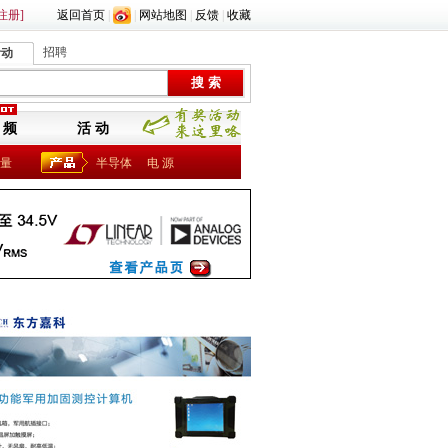
注册]
返回首页
|
|
网站地图
|
反馈
|
收藏
招聘
活动
 频
活 动
量
半导体
电 源