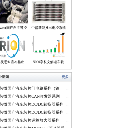
owcar国产自主可控
中盛新能推出电控系统
动驾驶机器人来到我
控制器BOB集成断线
们身边
盒产品
易灵思® 宣布推出
5000字长文解读车载
on® Titanium FPGA
USB供电的方方面面
业新闻
更多
系列
芯微国产汽车芯片门电路系列（篇
...
芯微国产汽车芯片CAN收发器系列
...
一）
芯微国产汽车芯片DC/DC转换器系列
...
芯微国产汽车芯片DC/DC转换器系列
...
芯微国产汽车芯片运算放大器系列
...