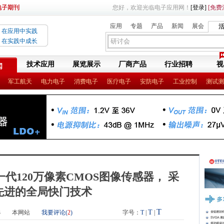
电子期刊
您好，欢迎光临电子应用网！
[登录]
[免费
应用
专题
产品
新闻
展会
在应用中实践
在实践中成长
技术应用
展览展示
厂商产品
行业招聘
视
闻
军工航天
电力电子
消费电子
医疗电子
安防电子
工业控制
测试测
代120万像素CMOS图像传感器， 采
先进的全局快门技术
T
T
3
本网站
我要评论(
2
)
字号：
T
|
|