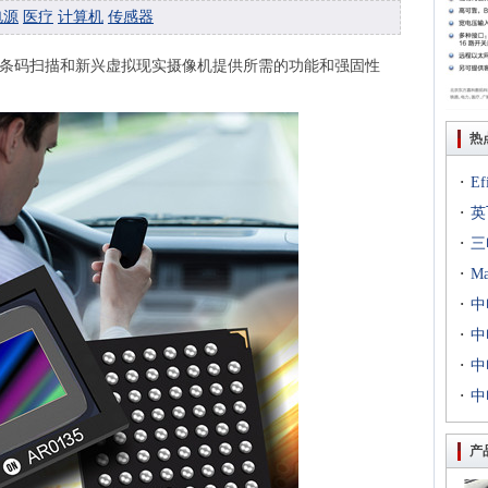
电源
医疗
计算机
传感器
车、条码扫描和新兴虚拟现实摄像机提供所需的功能和强固性
热
·
E
·
出T
英
·
到二
三
·
专场
M
·
扇出
中
·
用等
利交
中
·
京新
中
·
统成
中
评研
产