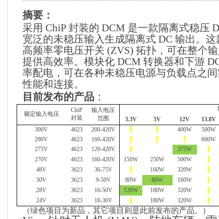
摘要：
采用
ChiP
封装的
DCM
是一款隔离式稳压
D
宽泛的未稳压输入生成隔离式
DC
输出。这
高频率零电压开关
(ZVS)
拓扑，可在整个输
提供高效率。模块化
DCM
转换器和下游
D
率配电，可在各种未稳压电源与负载点之间
性能和连接。
目前发布的产品
：
ChiP
输入电压
额定输入电压
封装
范围
3.3V
5V
12V
13.8V
300V
4623
200-420V
400W
500W
290V
4623
160-420V
600W
275V
4623
120-420V
375W
270V
4623
160-420V
150W
250W
500W
48V
3623
36-75V
160W
320W
30V
3623
9-50V
80W
80W
160W
28V
3623
16-50V
120W
180W
320W
24V
3623
18-36V
180W
320W
（绿色项目为新品，其它项目则是此前发布的产品。）