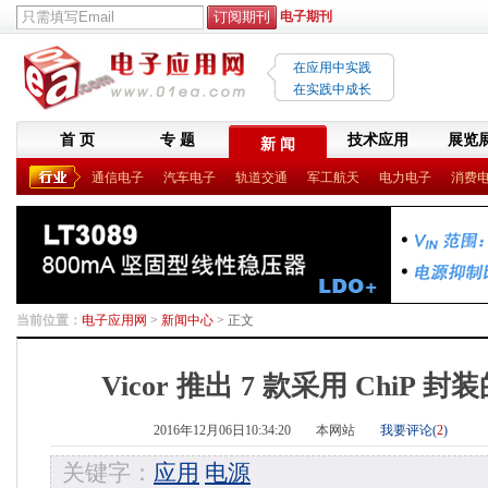
电子期刊
在应用中实践
在实践中成长
首 页
专 题
技术应用
展览
新 闻
通信电子
汽车电子
轨道交通
军工航天
电力电子
消费
当前位置：
电子应用网
>
新闻中心
> 正文
Vicor 推出 7 款采用 ChiP 
2016年12月06日10:34:20
本网站
我要评论(
2
)
关键字：
应用
电源