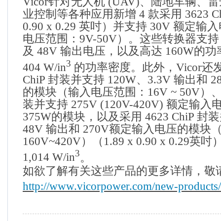
Vicor
针对无人机
(UAV)
、陆地车辆、雷
业控制等各种应用新增
4
款采用
3623 C
0.90 x 0.29
英吋）并支持
30V
额定输入
电压范围：
9V-50V
）。这些转换器支持
及
48V
输出电压，以及高达
160W
的功
3
404 W/in
的功率密度。此外，
Vicor
还
ChiP
封装并支持
120W
、
3.3V
输出和
2
的模块（输入电压范围：
16V ~ 50V
）
装并支持
275V (120V-420V)
额定输入
375W
的模块，以及采用
4623 ChiP
封装
48V
输出和
270V
额定输入电压的模块
160V~420V
）（
1.89 x 0.90 x 0.29
英吋
3
1,014 W/in
。
如欲了解有关这些产品的更多详情，敬
http://www.vicorpower.com/new-products