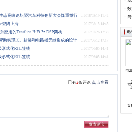
·
（篇
华
·
列（
数
业生态高峰论坛暨汽车科技创新大会隆重举行
...2018/03/19 11:42
·
简
ive登陆上海
...2017/08/15 14:45
Tensilica HiFi 3z DSP架构
电
...2017/07/26 17:38
统设计平台帮助实现IC、封装和电路板无缝集成的设计
...2017/06/12 17:17
于高级形式化RTL签核
...2017/06/05 14:41
于高级形式化RTL签核
...2017/06/05 14:41
电
制
已有
2
条评论
点击查看
采