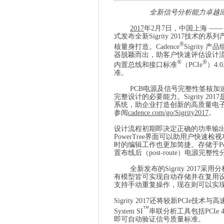
全新信号分析能力卓越
2017
年
2
月
7
日
，中国上海 ——
式发布全新
Sigrity 2017
技术的系列
®
核量身打造。
Cadence
Sigrity
产品
器脱颖而出，助客户快速评估设计
®
®
内置总线和接口标准
（
PCIe
）
4.0
准。
PCB
电源及信号完整性签核加
完整设计的必要能力。
Sigrity 2017
系统，助企业打造创新的高质量电
参阅
cadence.com/go/Sigrity2017
。
设计流程初期即决定正确的功率输
PowerTree
界面可以助用户快速检视
时的编辑工作也更加简捷。存储于
P
置布线后（
post-route
）电源完整性
全新发布的
Sigrity 2017
采用分
有模型皆可实现自动存储并在复用
支持手动重复操作，现在则可以实
Sigrity 2017
还将较新
PCIe
技术与高
™
System SI
串联分析工具包括
PCIe 4
即可自动验证信号质量标准。