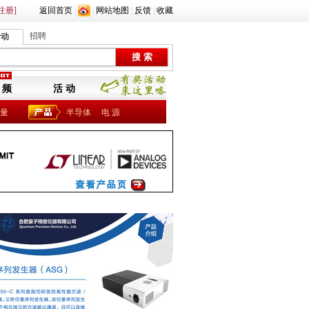
注册]
返回首页
|
|
网站地图
|
反馈
|
收藏
招聘
活动
 频
活 动
量
半导体
电 源