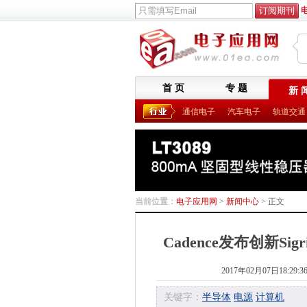
首 页
专 题
新 
通信电子
汽车电子
轨道交通
当前位置：
电子应用网
>
新闻中心
> 正文
Cadence发布创新Si
2017年02月07日18:29:3
关键字：
半导体
电源
计算机