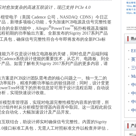
应对愈加复杂的高速互联设计，现已支持
PCIe 4.0
 楷登电子（美国
Cadence
公司，
NASDAQ: CDNS
）
今日正
产品，新增多项核心功能，专为加速
PCB
电源及信号完整性签
®
™
组合的全新功能中，
Allegro
PowerTree
拓扑检视器及编辑
流程初期的功率输出方案。全新发布的
Sigrity 2017
系列产品
热
工具包，确保信号完整性符合今年即将发布的全新
PCIe
标
·
E
速能力不仅是设计独立电路板的关键，同时也是产品端到端
是
Cadence
系统设计使能的重要技术，从芯片、电路板、到全
·
出T
英
子产品。如需了解有关
Sigrity 2017
系列产品的更多内容，请
·
到二
三
·
专场
M
出方案是
PCB
设计团队需考虑的核心问题之一。独一无二的
功率拓扑，精准判断功率输出的较佳路径；同时，设计变更
·
扇出
中
owerTree
环境下的所有信息皆可用于设计流程后期，自动设
分析，实现快速设计收敛。
·
用等
利交
中
·
京新
中
析模型库管理器，实现对电源完整性模型内容库的管理，所
设计组件时从分析模型管理器内容库中取回。这一流程此前仅
·
统成
中
现全自动化，大幅加速设计及产品开发。
评研
速互联结合，助设计师实时确保信号完整性。内置的
Sigrity
产
.0
接口标准工具包，无需人工对照标准文件以检查并评估，