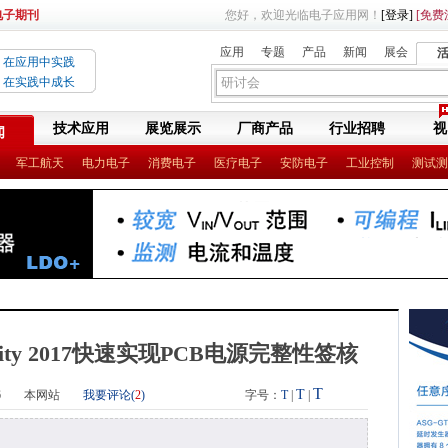
电子期刊
您好，欢迎光临电子应用网！
[登录]
[免费
应用
专题
产品
新闻
展会
在应用中实践
在实践中成长
技术应用
展览展示
厂商产品
行业招聘
视
闻
军工航天
电力电子
消费电子
医疗电子
安防电子
工业控制
测试测
grity 2017快速实现PCB电源完整性签核
T
T
6
本网站
我要评论(
2
)
字号：
T
|
|