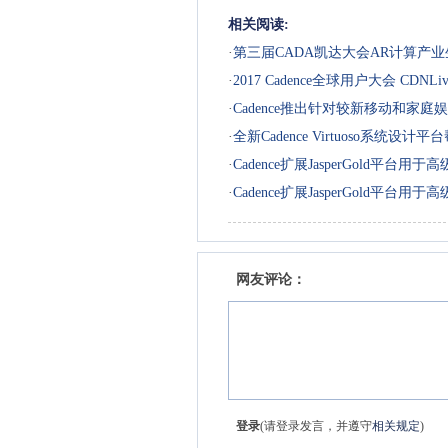
相关阅读:
·
第三届CADA凯达大会AR计算产
·
2017 Cadence全球用户大会 CDNL
·
Cadence推出针对较新移动和家庭娱乐应用的
·
全新Cadence Virtuoso系
流程
·
Cadence扩展JasperGold平台用
·
Cadence扩展JasperGold平台用
网友评论：
登录
(请登录发言，并遵守
相关规定
)