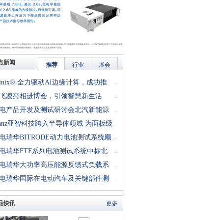
点新闻
推荐
行业
展会
finix® 全力驱动AI边缘计算，成功推
...
rion™ T20 FPGA样品, 同时将产品扩展
飞凌亮相进博会，引领智慧新生活
...
十万逻辑单元的T200 FPGA
电产品开发及测试研讨会北汽新能源
...
成功举行
anz亚智科技跨入半导体领域 为面板级
...
型封装提供化学湿制程、涂布及激光应
电瑞华BITRODE动力电池测试系统顺
...
生产设备解决方案
付北汽新能源
电瑞华FTF系列电池测试系统中标北
...
能源汽车股份有限公司
电瑞华大功率高压能源反馈式负载系
...
功交付中电熊猫
电瑞华国际在电动汽车及关键部件测
...
讨会上演绎先进测评技术
品快讯
更多