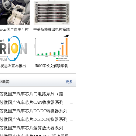
owcar国产自主可控
中盛新能推出电控系统
动驾驶机器人来到我
控制器BOB集成断线
们身边
盒产品
易灵思® 宣布推出
5000字长文解读车载
on® Titanium FPGA
USB供电的方方面面
业新闻
更多
系列
芯微国产汽车芯片门电路系列（篇
...
芯微国产汽车芯片CAN收发器系列
...
一）
芯微国产汽车芯片DC/DC转换器系列
...
芯微国产汽车芯片DC/DC转换器系列
...
芯微国产汽车芯片运算放大器系列
...