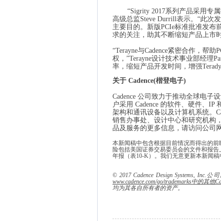
“
Sigrity 2017
系列产品采用专属
高级总监
Steve Durrill
表示。“此次
主要目的。新版
PCIe
标准批准发布
求的关注，助其不断缩短产品上市时
“
Terayne
与
Cadence
紧密合作，帮助
P
权，”
Terayne
设计技术事业部经理
Pa
率，缩短产品开发时间，增强
Terad
关于
Cadence(
楷登电子
)
Cadence
公司致力于推动全球电子设
户采用
Cadence
的软件、硬件、
IP
架构和通讯设备以及计算机系统。
C
销售办事处、设计中心和研究机构
品及服务的更多信息，请访问公司
本新闻稿中包含根据目前情况而得出的前
险包括美国证券交易委员会的文件和报告
年报（表
10-K
）。我们无意更新本新闻稿
© 2017 Cadence
Design Systems, Inc.
公司
www.cadence.com/go/trademarks
中的其他Cad
均为其各自
所有者的资产
。