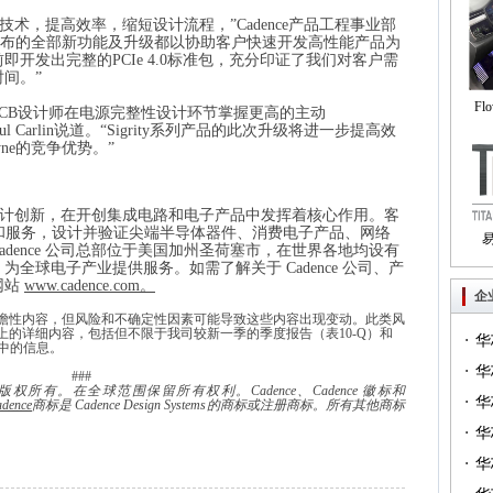
技术，提高效率，缩短设计流程，”
Cadence
产品工程事业部
发布的全部新功能及升级都以协助客户快速开发高性能产品为
前即开发出完整的
PCIe 4.0
标准包，充分印证了我们对客户需
间。”
Fl
CB
设计师在电源完整性设计环节掌握更高的主动
ul Carlin
说道。“
Sigrity
系列产品的此次升级将进一步提高效
自
yne
的竞争优势。”
计创新，在开创集成电路和电子产品中发挥着核心作用。客
和服务，设计并验证尖端半导体器件、消费电子产品、网络
adence
公司总部位于美国加州圣荷塞市，在世界各地均设有
，为全球电子产业提供服务。如需了解关于
Cadence
公司、产
Tri
网站
www.cadence.com
。
企
瞻性内容，但风险和不确定性因素可能导致这些内容出现变动。此类风
上的详细内容，包括但不限于我司较新一季的季度报告（表
10-Q
）和
·
华
中的信息。
·
一）
华
###
版权所有。在全球范围保留所有权利。
Cadence
、
Cadence
徽标和
·
（篇
华
ence
商标是
Cadence Design Systems
的商标或注册商标。
所有其他商标
·
华
·
华