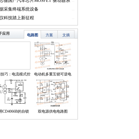
一）
芯微国产汽车芯片MOSFET 驱动器系
...
篇一）
据采集终端系统设备
...
仪科技踏上新征程
...
子应用
电路图
方案
文摘
源技巧：电流模式控
电动机多重互锁可逆电
简化了对降压LED稳
路
压器的补偿
用CD4066B的自锁
双电源供电电路图
式触摸开关电路