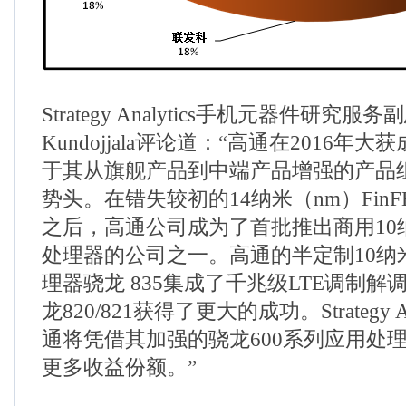
Strategy Analytics手机元器件研究服务副
Kundojjala评论道：“高通在2016年
于其从旗舰产品到中端产品增强的产品
势头。在错失较初的14纳米（nm）Fin
之后，高通公司成为了首批推出商用10
处理器的公司之一。高通的半定制10纳
理器骁龙 835集成了千兆级LTE调制
龙820/821获得了更大的成功。Strategy A
通将凭借其加强的骁龙600系列应用处理
更多收益份额。”