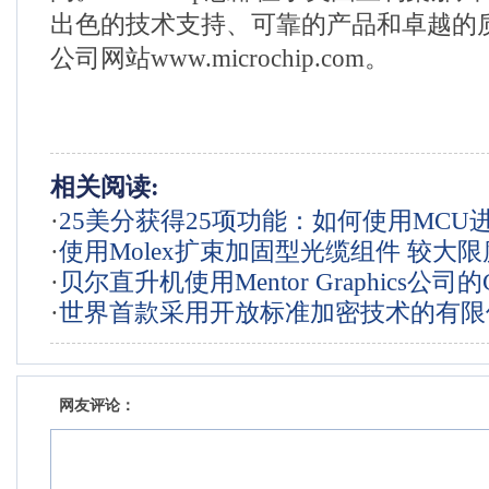
出色的技术支持、可靠的产品和卓越的
公司网站www.microchip.com。
相关阅读:
·
25美分获得25项功能：如何使用MCU
·
使用Molex扩束加固型光缆组件 较大
的功能增强
·
贝尔直升机使用Mentor Graphics公司的Ca
信号传输故障和昂贵的停机时间
·
世界首款采用开放标准加密技术的有限
件缩短电气系统集成时间
MIFARE IC
网友评论：