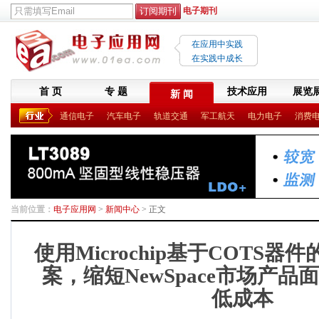
电子期刊
在应用中实践
在实践中成长
首 页
专 题
技术应用
展览
新 闻
通信电子
汽车电子
轨道交通
军工航天
电力电子
消费
当前位置：
电子应用网
>
新闻中心
> 正文
使用Microchip基于COTS
案，缩短NewSpace市场产
低成本