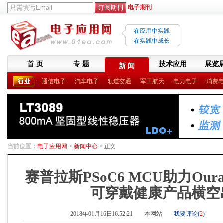
电子期刊
在应用中实践
在实践中成长
首 页
专 题
技术应用
展览
新 闻
通信电子
汽车电子
轨道交通
军工航天
电力电子
消费
当前位置：
电子应用网
>
新闻中心
> 正文
赛普拉斯PSoC6 MCU助力Oura
可穿戴健康产品横空
2018年01月16日16:52:21
本网站
我要评论(
2
)