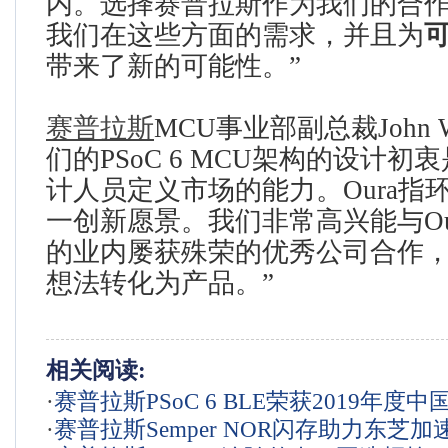
内。选择赛普拉斯作为我们的合
我们在这些方面的需求，并且为
带来了新的可能性。”
赛普拉斯
MCU事业部副总裁John W
们的PSoC 6 MCU架构的设计
计人员定义市场的能力。Oura指
一创新愿景。我们非常高兴能与Oura 
的业内屡获殊荣的优秀公司合作
想法转化为产品。”
相关阅读:
·
赛普拉斯PSoC 6 BLE荣获2019年度中
·
赛普拉斯Semper NOR闪存助力东芝
创新奖