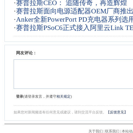
·
赛普拉斯CEO： 追随传奇，再造辉煌
一代ADAS
·
赛普拉斯面向电源适配器OEM厂商推
·
Anker全新PowerPort PD充电器系列
成的USB-C充电器解决方案，进一步巩固
·
赛普拉斯PSoC6正式接入阿里云Link T
斯USB-C控制器
位
联网应用的安全设计
网友评论：
登录
(请登录发言，并遵守
相关规定
)
如果您对新闻频道有任何意见或建议，请到交流平台反馈。
【反馈意见】
关于我们
|
联系我们
|
本站动