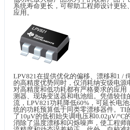
系统寿命更长，可帮助工程师设计更轻
应用。
LPV821
在提供优化的偏移、漂移和
1 / f
的高精度优势同时，仅消耗纳安级电源
对高精度和低功耗都有严格要求的应用
测器、现场变送器和电池组。凭借较佳
流，
LPV821
功耗降低
60%
，可延长电池
统的功耗预算低于同类零漂移器件。
TI
了
10
μ
V
的低初始失调电压和
0.02
μ
V/
°
C
消除了温度漂移和闪烁噪声，使工程师
流精度和动态误差校正。此外，自校准