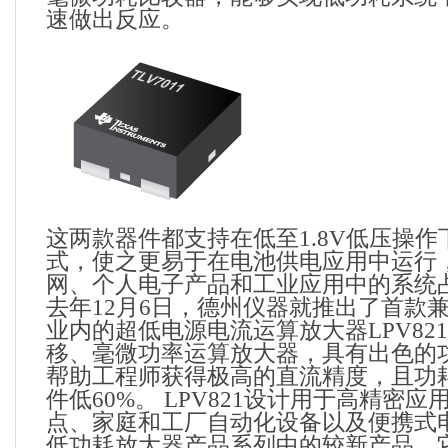
速做出反应。
这两款器件都支持在低至
1.8V
低压操作
式，使之更易于在电池供电应用中运行
网、个人电子产品和工业应用中的系统
去年
12
月
6
日，德州仪器就推出了首款
业内的超低电源电流运算放大器
LPV821
移、毫微功率运算放大器，具有出色的
帮助工程师获得极高的直流精度，且功
件低
60%
。
LPV821
设计用于高精密应
点、家庭和工厂自动化设备以及便携式
低功耗放大器产品系列中的较新产品，