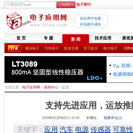
电子期刊
在应用中实践
在实践中成长
首 页
专 题
技术应用
展览
新 闻
通信电子
汽车电子
轨道交通
军工航天
电力电子
消费
当前位置：
电子应用网
>
新闻中心
> 正文
支持先进应用，运放推
2018年02月08日11:32:19
本网站
我要评论(
2
)
关键字：
应用
汽车
电源
传感器
可靠