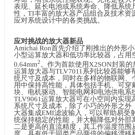
表现、延长电池或系统寿命、降低系统
性，
TI
丰富的放大器产品组合及技术资
应对系统设计中的各类挑战。
应对挑战的放大器新品
Amichai Ron
首先介绍了刚推出的外形小
小型运算放大器和低功率比较器，占用
2
0.64mm
。作为首款使用
X2SON
封装的
运算放大器与
TLV7011
系列比较器能够
统尺寸及成本，同时在多样的物联网、
用中保持高性能，具体包括手机、可穿
块、电机驱动、智能电网和电池供电系
TLV9061
运算放大器可在小空间内实现
系统尺寸及成本，除了小巧的外形之外
大器集成
EMI
滤波输入，可以帮助易受
统保持稳定的性能，并大幅降低对外部
二是更高的直流精度，其工作温度范围
度，具有低于同类产品两倍的偏移漂移