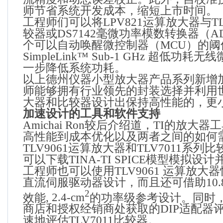
师节省系统开发成本，缩短上市时间。
工程师们可以将
LPV821
运算放大器与
T
较器或
DS7142
毫微功率模数转换器（
A
个可以自动唤醒微控制器（
MCU
）的阈
SimpleLink
™
Sub-1 GHz
超低功耗无线
一步降低系统功耗。
以上德州仪器小型放大器产品系列新增
师能够拥有行业领先的封装选择并利用
大器和比较器设计出保持高性能的，更
加速设计的工具和软件支持
Amichai Ron
较后介绍道，
TI
的放大器工
高性能到成本优化以及两者之间的如何
TLV9061
运算放大器和
TLV7011
系列比
可以下载
TINA-TI SPICE
模型模拟设计
工程师也可以使用
TLV9061
运算放大器
直流伺服驱动器设计，而且还可借助
10
2
效能
, 2.4-cm
的功率级参考设计。同时
商店和授权经销商处获取的
DIP
适配器
速地评估
TLV7011
比较器。