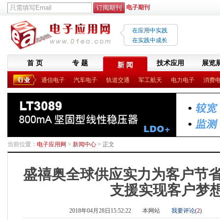
电子期刊
在应用中实践
在实践中成长
首 页
专 题
技术应用
展览
新 闻
通信电子
汽车电子
轨道交通
军工航天
电力电子
消费
当前位置：
电子应用网
>
新闻中心
> 正文
盛禧奥全球供应实力为客户节省
支援实现客户梦
2018年04月28日15:52:22
本网站
我要评论(
2
)