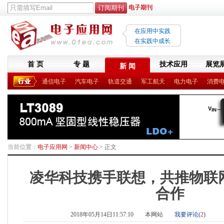
电子期刊
在应用中实践
在实践中成长
首 页
专 题
技术应用
展览
新 闻
通信电子
汽车电子
轨道交通
军工航天
电力电子
消费
当前位置：
电子应用网
>
新闻中心
> 正文
凌华科技携手联想，共推物联
合作
2018年05月14日11:57:10
本网站
我要评论(
2
)