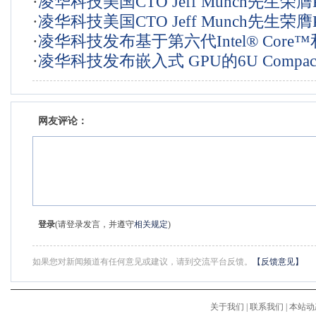
·
凌华科技美国CTO Jeff Munch先生荣膺
开放源码计划
·
凌华科技美国CTO Jeff Munch先生荣膺
会特别贡献奖 以表彰包含其在内的30
·
凌华科技发布基于第六代Intel® Core
会特别贡献奖 以表彰包含其在内的30
贡献
·
凌华科技发布嵌入式 GPU的6U Compac
Intel® Xeon®处理器的COM Express
贡献
理器刀片cPCI-6940，支持Intel® Xeon
AMD Radeon™ E8860
网友评论：
登录
(请登录发言，并遵守
相关规定
)
如果您对新闻频道有任何意见或建议，请到交流平台反馈。
【反馈意见】
关于我们
|
联系我们
|
本站动