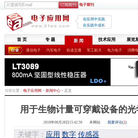
电子期刊
在应用中实践
在实践中成长
首 页
专 题
技术应用
展览
新 闻
通信电子
汽车电子
轨道交通
军工航天
电力电子
消费
当前位置：
电子应用网
>
新闻中心
> 正文
用于生物计量可穿戴设备的光
2018年08月28日15:42:59
本网站
我要评论(
2
)
关键字：
应用
数字
传感器