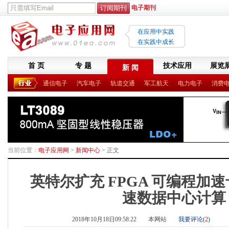
电子期刊
在应用中实践
在实践中成长
首 页
专 题
技术应用
展览
新 闻
通信电子
汽车电子
轨道交通
军工航天
电力电子
消费
当前位置：
电子应用网
>
新闻中心
> 正文
英特尔扩充 FPGA 可编程加
速数据中心计算
2018年10月18日09:58:22
本网站
我要评论(
2
)