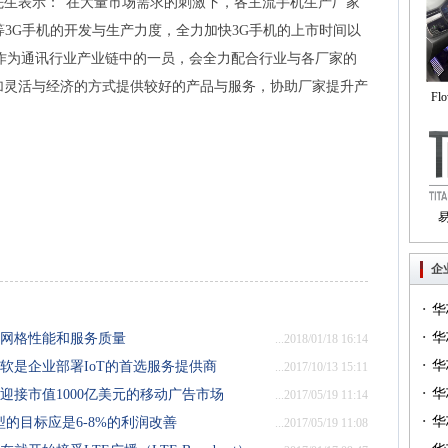
先生表示：“在大量市场需求的刺激下，各主流手机生产厂家
K等3G手机的开发与生产力度，全力加快3G手机的上市时间以
作为通讯行业产业链中的一员，会全力配合行业与各厂家的
加灵活与经济的方式提供较好的产品与服务，协助厂家提升产
Fl
自
Tri
企
·
华
·
一）
华
商提高网格性能和服务质量
...2018/01/18 16:14
·
（篇
华
运营商和微软是企业部署IoT的首选服务提供商
...2017/10/13 15:11
·
华
运营商必须迎接市值1000亿美元的移动广告市场
...2017/05/19 11:14
·
华
的目标应是6-8%的利润改善
...2017/05/19 11:08