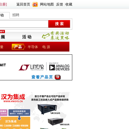
注册]
返回首页
|
|
网站地图
|
反馈
|
收藏
招聘
活动
 频
活 动
量
半导体
电 源