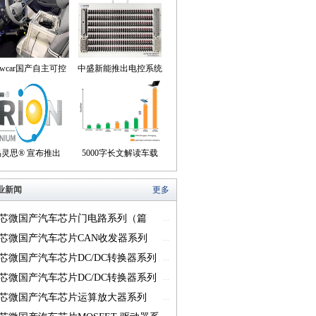
owcar国产自主可控
中盛新能推出电控系统
动驾驶机器人来到我
控制器BOB集成断线
们身边
盒产品
易灵思® 宣布推出
5000字长文解读车载
on® Titanium FPGA
USB供电的方方面面
业新闻
更多
系列
芯微国产汽车芯片门电路系列（篇
...
芯微国产汽车芯片CAN收发器系列
...
一）
芯微国产汽车芯片DC/DC转换器系列
...
芯微国产汽车芯片DC/DC转换器系列
...
芯微国产汽车芯片运算放大器系列
...