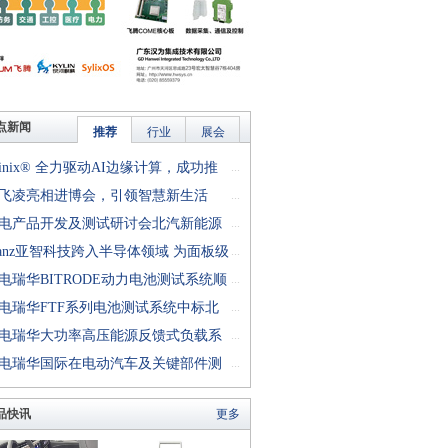
点新闻
推荐
行业
展会
finix® 全力驱动AI边缘计算，成功推
...
rion™ T20 FPGA样品, 同时将产品扩展
飞凌亮相进博会，引领智慧新生活
...
十万逻辑单元的T200 FPGA
电产品开发及测试研讨会北汽新能源
...
成功举行
anz亚智科技跨入半导体领域 为面板级
...
型封装提供化学湿制程、涂布及激光应
电瑞华BITRODE动力电池测试系统顺
...
生产设备解决方案
付北汽新能源
电瑞华FTF系列电池测试系统中标北
...
能源汽车股份有限公司
电瑞华大功率高压能源反馈式负载系
...
功交付中电熊猫
电瑞华国际在电动汽车及关键部件测
...
讨会上演绎先进测评技术
品快讯
更多