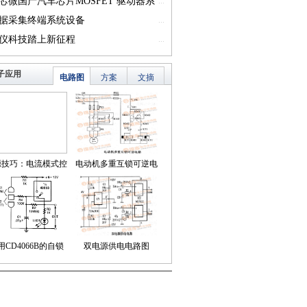
一）
芯微国产汽车芯片MOSFET 驱动器系
...
篇一）
据采集终端系统设备
...
仪科技踏上新征程
...
子应用
电路图
方案
文摘
源技巧：电流模式控
电动机多重互锁可逆电
简化了对降压LED稳
路
压器的补偿
用CD4066B的自锁
双电源供电电路图
式触摸开关电路