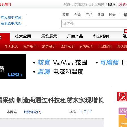
电子期刊
您好，欢迎光临电子应用网！
[登录]
[免费
应用
专题
产品
新闻
展会
在应用中实践
在实践中成长
技术应用
展览展示
厂商产品
行业招聘
视
闻
军工航天
电力电子
消费电子
医疗电子
安防电子
工业控制
测试测
端采购 制造商通过科技租赁来实现增长
T
T
1
本网站
我要评论(
2
)
字号：
T
|
|