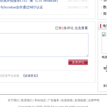
·
（篇
华
营商现在就开始接受LTE广播（LTE Broadcast）
...2017/01/17 09:47
·
列（
数
Accedian合作通过MEF认证
...2016/06/12 17:00
·
简
电
已有
2
条评论
点击查看
电
制
到交流平台反馈。
【反馈意见】
采
关于我们
|
联系我们
|
本站动态
|
广告服务
|
欢迎投稿
|
友情链接
|
法律声明