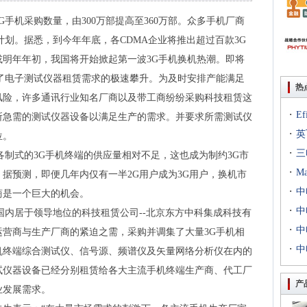
手机采购数量，由300万部提高至360万部。众多手机厂商
计划。据悉，到今年年底，各CDMA企业将推出超过百款3G
明年年初，我国将开始掀起第一波3G手机换机热潮。即将
了电子测试仪器租赁需求的极速攀升。为及时安排产能满足
热
风险，许多通讯行业知名厂商以及带工商纷纷采购科技租赁这
·
E
所急需的测试仪器设备以满足生产的需求。并要求所需测试仪
·
出T
英
位。
·
到二
三
各制式的3G手机终端的供应量相对不足，这也成为制约3G市
·
专场
M
据预测，即便几年内仅有一半2G用户成为3G用户，换机市
·
扇出
中
厂商是一个巨大的机会。
·
用等
利交
中
国内居于领导地位的科技租赁公司--北京东方中科集成科技有
·
京新
中
营商与生产厂商的紧迫之需，采购并调集了大量3G手机相
·
统成
中
机终端综合测试仪、信号源、频谱仪及矢量网络分析仪在内的
评研
试仪器设备已经分别租赁给各大主流手机终端生产商、代工厂
产
业发展需求。