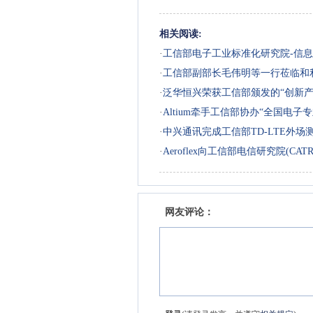
相关阅读:
·
工信部电子工业标准化研究院-信
·
工信部副部长毛伟明等一行莅临和
·
泛华恒兴荣获工信部颁发的“创新产
·
Altium牵手工信部协办“全国电
·
中兴通讯完成工信部TD-LTE外场
·
Aeroflex向工信部电信研究院(CA
网友评论：