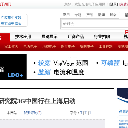
电子期刊
您好，欢迎光临电子应用网！
[登录]
[免费
应用
专题
产品
新闻
展会
在应用中实践
在实践中成长
技术应用
展览展示
厂商产品
行业招聘
视
闻
军工航天
电力电子
消费电子
医疗电子
安防电子
工业控制
测试测
研究院3G中国行在上海启动
T
T
9
本网站
我要评论(
2
)
字号：
T
|
|