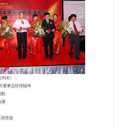
左到右）：
国区董事总经理钱坤
晓勤
马海湧
军
长胡坚波