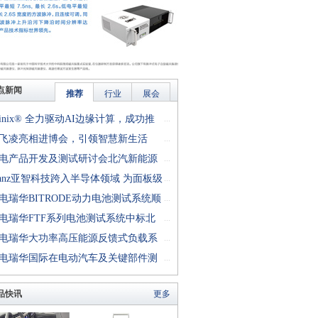
点新闻
推荐
行业
展会
finix® 全力驱动AI边缘计算，成功推
...
rion™ T20 FPGA样品, 同时将产品扩展
飞凌亮相进博会，引领智慧新生活
...
十万逻辑单元的T200 FPGA
电产品开发及测试研讨会北汽新能源
...
成功举行
anz亚智科技跨入半导体领域 为面板级
...
型封装提供化学湿制程、涂布及激光应
电瑞华BITRODE动力电池测试系统顺
...
生产设备解决方案
付北汽新能源
电瑞华FTF系列电池测试系统中标北
...
能源汽车股份有限公司
电瑞华大功率高压能源反馈式负载系
...
功交付中电熊猫
电瑞华国际在电动汽车及关键部件测
...
讨会上演绎先进测评技术
品快讯
更多