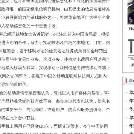
要意义，也将在全国范围内促进信息化和工业化的深度融合产
国政府唯一的国家级电信研究机构，由其提出的信息名址标准
产业较具影响力的基础服务之一，将对华东地区广大中小企业
步入移动信息化的一个重要手段。
Fl
董事总经理钱坤女士告诉记者，dotMobi进入中国市场后，根据
自
先进应用的合作，致力于实现技术及市场的本地化。目前，信
始了深度整合，基于移动寻址的信息名址服务成为目前全球范围
通信网的中文寻址业务。这项业务，使移动电话用户可以完全
效地接入移动互联网，实现移动互联网信息向传统移动终端上
Tri
联网的访问壁垒，实现了中国的移动互联网从访问方式到内
企
文寻址的新时代。
·
华
会的移动营销专家普遍认为，有此巨大用户群体为基础，3G
·
一）
华
行产品精准营销的较有效平台。参会企业代表也认为，信息名
·
（篇
华
值的重要平台。与此同时，终端用户、内容和服务提供商、企
·
华
都将在此平台中获益。
·
华
国手机上网用户已经突破1亿，而据艾瑞预测，今年中国使用