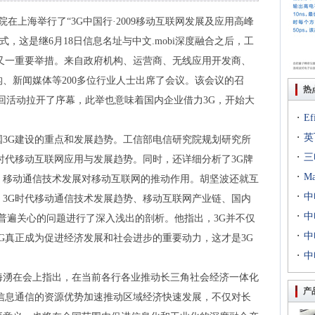
院在上海举行了“3G中国行·2009移动互联网发展及应用高峰
式，这是继6月18日信息名址与中文.mobi深度融合之后，工
又一重要举措。来自政府机构、运营商、无线应用开发商、
、新闻媒体等200多位行业人士出席了会议。该会议的召
热
巡回活动拉开了序幕，此举也意味着国内企业借力3G，开始大
·
E
。
·
出T
英
3G建设的重点和发展趋势。工信部电信研究院规划研究所
·
到二
三
时代移动互联网应用与发展趋势。同时，还详细分析了3G牌
·
专场
M
、移动通信技术发展对移动互联网的推动作用。胡坚波还就互
·
扇出
中
3G时代移动通信技术发展趋势、移动互联网产业链、国内
·
用等
利交
中
界普遍关心的问题进行了深入浅出的剖析。他指出，3G并不仅
·
京新
中
G真正成为促进经济发展和社会进步的重要动力，这才是3G
·
统成
中
评研
海湧在会上指出，在当前各行各业推动长三角社会经济一体化
产
信息通信的资源优势加速推动区域经济快速发展，不仅对长