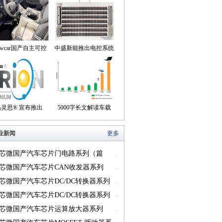
owcar国产自主可控
中盛新能推出电控系统
动驾驶机器人来到我
控制器BOB集成断线
们身边
盒产品
易灵思® 宣布推出
5000字长文解读车载
on® Titanium FPGA
USB供电的方方面面
业新闻
更多
系列
芯微国产汽车芯片门电路系列（篇
...
芯微国产汽车芯片CAN收发器系列
...
一）
芯微国产汽车芯片DC/DC转换器系列
...
芯微国产汽车芯片DC/DC转换器系列
...
芯微国产汽车芯片运算放大器系列
...