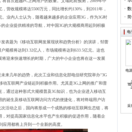
·
（篇
华
，将首次超越PC上网用户的数量。艾瑞此前预测，2009年中
·
列（
数
亿，营收规模将达5500万元，同比增长约130%，到2011年，
·
简
亿元。业内人士认为，随着越来越多的企业应用3G，作为3G时
的企业提供精准的导航，对中国3G的大规模商用起到积极
电
并发表题为《移动互联网发展现状和趋势分析》的演讲，邹蕾
户规模将达到3.32亿人，市场规模将达到633.5亿元。这也
展将迎来快速增长的时期，广大的中小企业也将在这一发展
电
未来几年的趋势，此次工业和信息化部电信研究院举办“3G
制
移动互联网产业链起到积极作用。尤其是3G上网的推广和普
充，通过这种形式大规模普及3G知识，也为企业进入移动互
用的诞生及移动互联网访问方式的便捷化，将对终端用户访
采
此次活动之后，国内将形成一个成熟的移动互联网生态链，将
用，对提高国家信息化水平也产生积极的促进作用，随着企
务到应用都将上升到一个全新的高度。