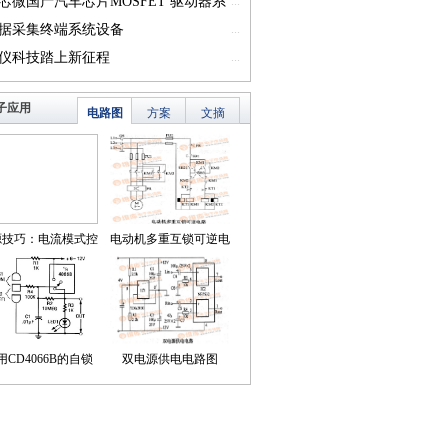
一）
芯微国产汽车芯片MOSFET 驱动器系
...
篇一）
据采集终端系统设备
...
仪科技踏上新征程
...
子应用
电路图
方案
文摘
源技巧：电流模式控
电动机多重互锁可逆电
简化了对降压LED稳
路
压器的补偿
用CD4066B的自锁
双电源供电电路图
式触摸开关电路