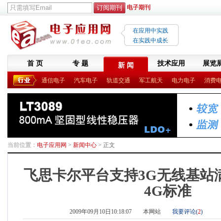
电子期刊
在应用中实践
在实践中成长
首 页
专 题
技术应用
展览
新 闻
通信电子
汽车电子
轨道交通
军工航天
电力电子
消费
当前位置：
电子应用网
>
新闻中心
> 正文
飞思卡尔平台支持3G无线基站满
4G标准
2009年09月10日10:18:07
本网站
我要评论(
2
)