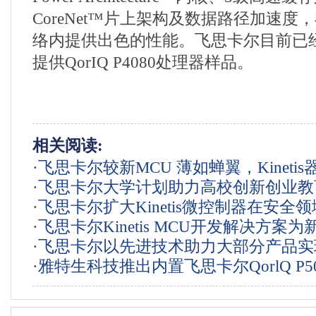
CoreNet™片上架构及数据路径加速度
络内提供出色的性能。飞思卡尔目前已
提供QorIQ P4080处理器样品。
相关阅读:
·
飞思卡尔较新MCU 薄如蝉翼，Kineti
·
飞思卡尔大学计划助力高校创新创业教育
寸再创记录
·
飞思卡尔扩大Kinetis微控制器在安全
大篷车在蓉城全新亮相
·
飞思卡尔Kinetis MCU开发解决方案为
地位，满足日新月异的移动POS市场的
·
飞思卡尔以先进技术助力大部分产品实现T
ARM® mbed™ IoT Device Platfor
·
雅特生科技推出内置飞思卡尔QorlQ P50
软件认证
器的全新VME单板计算机