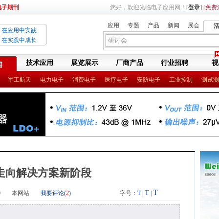
电子期刊
您好，欢迎光临电子应用网！
[登录]
[免费
应用
专题
产品
新闻
展会
在应用中实践
在实践中成长
技术应用
展览展示
厂商产品
行业招聘
视
闻
军工航天
电力电子
消费电子
医疗电子
安防电子
工业控制
测试测
G走向解决方案新阶段
T
T
0
本网站
我要评论(
2
)
字号：
T
|
|