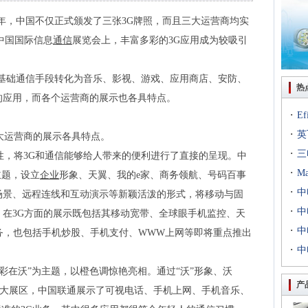
一年，中国不仅正式颁发了三张3G牌照，而且三大运营商均实
9中国国际信息
通信
展览会上，丰富多彩的3G应用成为较吸引
基础通信手段转化为音乐、影视、游戏、应用商店、安防、
热
的应用，而各个运营商的展示也各具特点。
·
E
·
出T
英
运营商的展示各具特点。
·
到二
三
，将3G和通信能够给人带来的便利进行了直接的呈现。中
·
专场
M
主题，设立
企业
形象、天翼、我的e家、商务领航、号码百事
·
扇出
中
场景、远程连线和互动演示等新颖活泼的形式，将移动与固
·
用等
利交
中
在3G方面的展示既包括其移动宽带、全球眼手机监控、天
·
京新
中
要业务，也包括手机炒股、手机支付、WWW上网等即将重点推出
·
统成
中
评研
在沃”为主题，以橙色调惊艳亮相。通过“沃”形象、沃
产
服务五大展区，中国联通展示了可视电话、手机上网、手机音乐、