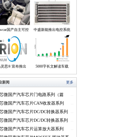
owcar国产自主可控
中盛新能推出电控系统
动驾驶机器人来到我
控制器BOB集成断线
们身边
盒产品
易灵思® 宣布推出
5000字长文解读车载
on® Titanium FPGA
USB供电的方方面面
业新闻
更多
系列
芯微国产汽车芯片门电路系列（篇
...
芯微国产汽车芯片CAN收发器系列
...
一）
芯微国产汽车芯片DC/DC转换器系列
...
芯微国产汽车芯片DC/DC转换器系列
...
芯微国产汽车芯片运算放大器系列
...