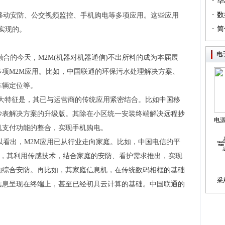
·
（篇
华
·
列（
数
动安防、公交视频监控、手机购电等多项应用。这些应用
·
简
络实现的。
电
的今天，M2M(机器对机器通信)不出所料的成为本届展
项M2M应用。比如，中国联通的环保污水处理解决方案、
车辆定位等。
大特征是，其已与运营商的传统应用紧密结合。比如中国移
抄表解决方案的升级版。其除在小区统一安装终端解决远程抄
电
机支付功能的整合，实现手机购电。
制
看出，M2M应用已从行业走向家庭。比如，中国电信的平
用，其利用传感技术，结合家庭的安防、看护需求推出，实现
的综合安防。再比如，其家庭信息机，在传统数码相框的基础
采
信息呈现在终端上，甚至已经初具云计算的基础。中国联通的