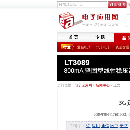
首 页
专 题
新 
通信电子
汽车电子
轨道交通
当前位置：
电子应用网
>
新闻中心
> 正文
3
2009年09月17日10:33:4
关键字：
3G
应用
通信
医疗
安防