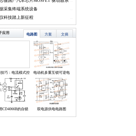
一）
芯微国产汽车芯片MOSFET 驱动器系
...
篇一）
据采集终端系统设备
...
仪科技踏上新征程
...
子应用
电路图
方案
文摘
源技巧：电流模式控
电动机多重互锁可逆电
简化了对降压LED稳
路
压器的补偿
用CD4066B的自锁
双电源供电电路图
式触摸开关电路