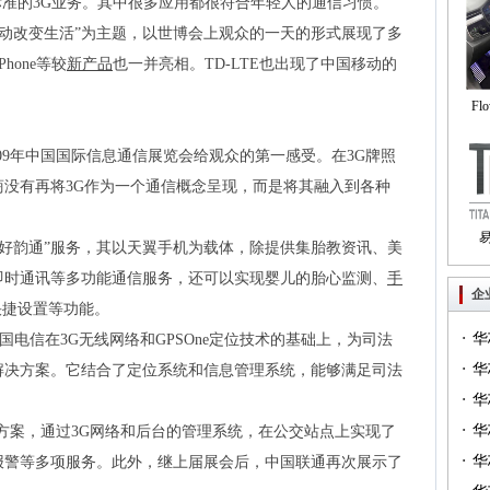
标准的3G业务。其中很多应用都很符合年轻人的通信习惯。
动改变生活”为主题，以世博会上观众的一天的形式展现了多
hone等较
新产品
也一并亮相。TD-LTE也出现了中国移动的
Fl
自
09年中国国际信息通信展览会给观众的第一感受。在3G牌照
没有再将3G作为一个通信概念呈现，而是将其融入到各种
好韵通”服务，其以天翼手机为载体，除提供集胎教资讯、美
Tri
即时通讯等多功能通信服务，还可以实现婴儿的胎心监测、
手
企
快捷设置等功能。
·
华
电信在3G无线网络和GPSOne定位技术的基础上，为司法
·
一）
华
解决方案。它结合了定位系统和信息管理系统，能够满足司法
·
（篇
华
·
华
方案，通过3G网络和后台的管理系统，在公交站点上实现了
·
华
报警等多项服务。此外，继上届展会后，中国联通再次展示了