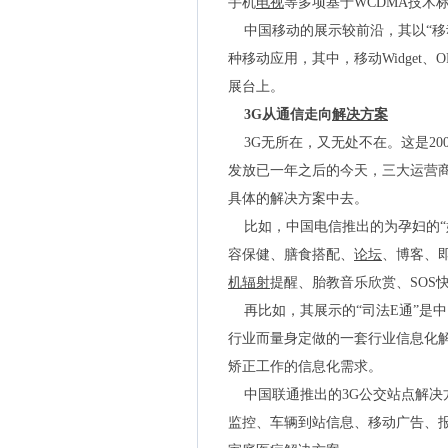
手机
电视
等多项基于WCDMA技术
中国移动的展示较前沿，其以“移
种移动应用，其中，移动Widget、OP
展台上。
3G从通信走向
解决方案
3G无所在，又无处不在。这是20
发放已一年之后的今天，三大运营商
具体的解决方案中去。
比如，中国电信推出的为孕妇的“
容保健、膳食搭配、
论坛
、博客、
机辐射
提醒、胎教音乐欣赏、SOS
再比如，其展示的“司法E通”是中国
行业而量身定做的一套行业信息化
矫正工作的信息化需求。
中国联通推出的3G公交站点解决
监控、车辆到站信息、移动广告、