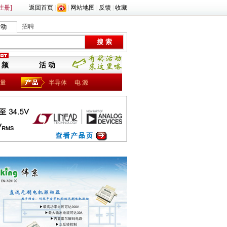
注册]
返回首页
|
|
网站地图
|
反馈
|
收藏
招聘
活动
 频
活 动
量
半导体
电 源