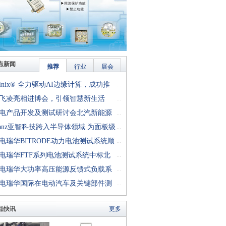
点新闻
推荐
行业
展会
finix® 全力驱动AI边缘计算，成功推
...
rion™ T20 FPGA样品, 同时将产品扩展
飞凌亮相进博会，引领智慧新生活
...
十万逻辑单元的T200 FPGA
电产品开发及测试研讨会北汽新能源
...
成功举行
anz亚智科技跨入半导体领域 为面板级
...
型封装提供化学湿制程、涂布及激光应
电瑞华BITRODE动力电池测试系统顺
...
生产设备解决方案
付北汽新能源
电瑞华FTF系列电池测试系统中标北
...
能源汽车股份有限公司
电瑞华大功率高压能源反馈式负载系
...
功交付中电熊猫
电瑞华国际在电动汽车及关键部件测
...
讨会上演绎先进测评技术
品快讯
更多