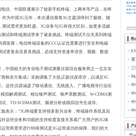
国电信、中国联通展示了较新手机终端、上网本等产品，在终
。作为中国3G元年，本次通信展将3G主题演绎到了极致。随
，测试需求更加旺盛。3G业务与2G有很大区别，如更多流媒
络测试和终端测试带来了诸多挑战。终端测试不仅关系到终端
热
协调发展；电信终端设备的CCC认证也需要进行安全和电磁
·
E
测试更复杂且更具挑战，必须支持变速率语音、视频、数据
·
出T
英
·
到二
三
求，中国较大的专业电子测试测量仪器综合服务商之一北京东
·
专场
M
下简称东方集成）采购调集了大批
正版仪器库存，以满足
3G
·
扇出
中
求。这些
仪器涵盖了
移动通信、无线接入、广播电视等行业应
·
用等
利交
中
、模拟解调测试、相位噪声测试、噪声系数测试、W-CDMA测
·
京新
中
00测试、TD-SCDMA测试、频谱分析或模拟信号生成等。
·
统成
中
懿表示：“3G终端要支持很多新兴业务，终端操作系统及应
评研
对这些业务和功能的支持程度直接关系着广大用户的3G体
产
运营商需求进行特殊测试是3G运营成功的保障。我们的大