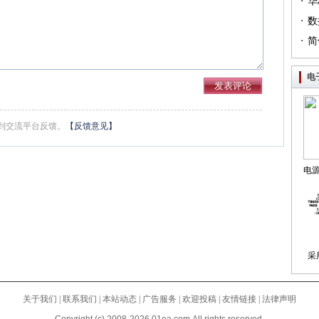
·
（篇
华
·
列（
数
·
简
电
到交流平台反馈。
【反馈意见】
电
制
采
关于我们
|
联系我们
|
本站动态
|
广告服务
|
欢迎投稿
|
友情链接
|
法律声明