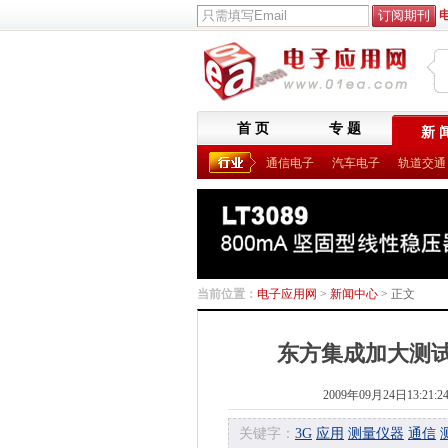
首 页
专 题
新 
通信电子
汽车电子
轨道交通
当前位置：
电子应用网
>
新闻中心
> 正文
东方集成加大测试
2009年09月24日13:21:2
关键字：
3G
应用
测量仪器
通信