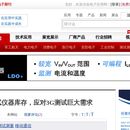
电子期刊
您好，欢迎光临电子应用网！
[登录]
[免费
应用
专题
产品
新闻
展会
在应用中实践
在实践中成长
技术应用
展览展示
厂商产品
行业招聘
视
闻
军工航天
电力电子
消费电子
医疗电子
安防电子
工业控制
测试测
仪器库存，应对3G测试巨大需求
T
T
4
本网站
我要评论(
2
)
字号：
T
|
|
测试测量
移动通信