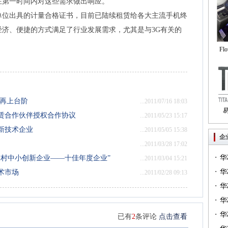
第一时间内对这些需求做出响应。”
单位出具的计量合格证书，目前已陆续租赁给各大主流手机终
济、便捷的方式满足了行业发展需求，尤其是与3G有关的
Fl
自
务再上台阶
...2011/07/16 18:03
赁合作伙伴授权合作协议
...2011/05/23 15:17
Tri
新技术企业
...2011/05/05 15:38
企
...2011/03/28 17:02
·
华
中关村中小创新企业——十佳年度企业”
...2011/03/04 15:21
·
一）
华
术市场
...2011/02/28 09:13
·
（篇
华
·
华
·
华
已有
2
条评论
点击查看