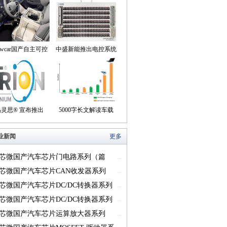
owcar国产自主可控
中盛新能推出电控系统
动驾驶机器人来到我
控制器BOB集成断线
们身边
盒产品
易灵思® 宣布推出
5000字长文解读车载
on® Titanium FPGA
USB供电的方方面面
业新闻
更多
系列
芯微国产汽车芯片门电路系列（篇
...
芯微国产汽车芯片CAN收发器系列
...
一）
芯微国产汽车芯片DC/DC转换器系列
...
芯微国产汽车芯片DC/DC转换器系列
...
芯微国产汽车芯片运算放大器系列
...