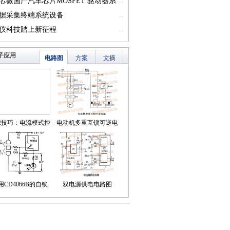
一）
芯微国产汽车芯片MOSFET 驱动器系
...
篇一）
据采集终端系统设备
...
仪科技踏上新征程
...
子应用
电路图
方案
文摘
源技巧：电流模式控
电动机多重互锁可逆电
简化了对降压LED稳
路
压器的补偿
用CD4066B的自锁
双电源供电电路图
式触摸开关电路