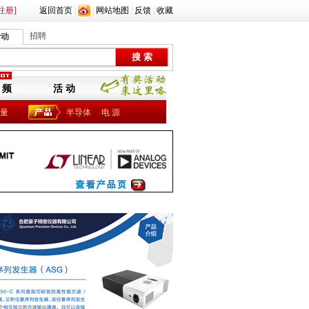
注册]
返回首页
|
|
网站地图
|
反馈
|
收藏
招聘
活动
 频
活 动
量
半导体
电 源