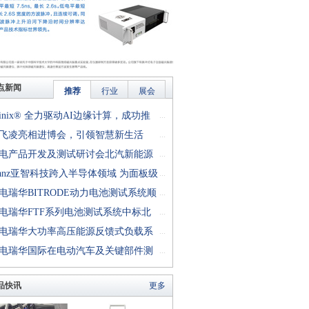
点新闻
推荐
行业
展会
finix® 全力驱动AI边缘计算，成功推
...
rion™ T20 FPGA样品, 同时将产品扩展
飞凌亮相进博会，引领智慧新生活
...
十万逻辑单元的T200 FPGA
电产品开发及测试研讨会北汽新能源
...
成功举行
anz亚智科技跨入半导体领域 为面板级
...
型封装提供化学湿制程、涂布及激光应
电瑞华BITRODE动力电池测试系统顺
...
生产设备解决方案
付北汽新能源
电瑞华FTF系列电池测试系统中标北
...
能源汽车股份有限公司
电瑞华大功率高压能源反馈式负载系
...
功交付中电熊猫
电瑞华国际在电动汽车及关键部件测
...
讨会上演绎先进测评技术
品快讯
更多