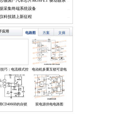
一）
芯微国产汽车芯片MOSFET 驱动器系
...
篇一）
据采集终端系统设备
...
仪科技踏上新征程
...
子应用
电路图
方案
文摘
源技巧：电流模式控
电动机多重互锁可逆电
简化了对降压LED稳
路
压器的补偿
用CD4066B的自锁
双电源供电电路图
式触摸开关电路