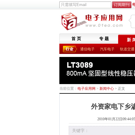
首 页
专 题
新 
通信电子
汽车电子
轨道交通
当前位置：
电子应用网
>
新闻中心
> 正文
外资家电下乡
2010年01月22日09:44:0
关键字：