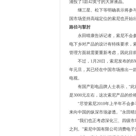
浦投了1款42英寸的大屏液晶。
继三星、松下等明确表示将参与2
国市场坚持高端定位的索尼也开始
路径与掣肘
永田晴康告诉记者，索尼不会参与
电下乡对产品的设计有特殊要求，
管理方面就需要重新考虑，因此目前
不过，1月20日，索尼发布的B
年元旦，其已经在中国市场推出一款标
电视。
有国产彩电品牌人士表示，“此前索
是3000元左右，这次索尼产品的价
“尽管索尼2010年上半年不会
来向中国的纵深市场渗透。”永田
“我们也正考虑深化三、四级市场
之列。”索尼中国有限公司消费电子