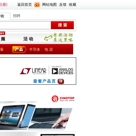
注册]
返回首页
|
|
网站地图
|
反馈
|
收藏
招聘
活动
 频
活 动
量
半导体
电 源