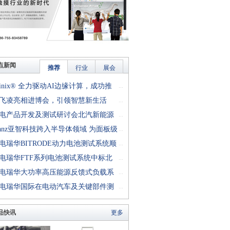
点新闻
推荐
行业
展会
finix® 全力驱动AI边缘计算，成功推
...
rion™ T20 FPGA样品, 同时将产品扩展
飞凌亮相进博会，引领智慧新生活
...
十万逻辑单元的T200 FPGA
电产品开发及测试研讨会北汽新能源
...
成功举行
anz亚智科技跨入半导体领域 为面板级
...
型封装提供化学湿制程、涂布及激光应
电瑞华BITRODE动力电池测试系统顺
...
生产设备解决方案
付北汽新能源
电瑞华FTF系列电池测试系统中标北
...
能源汽车股份有限公司
电瑞华大功率高压能源反馈式负载系
...
功交付中电熊猫
电瑞华国际在电动汽车及关键部件测
...
讨会上演绎先进测评技术
品快讯
更多