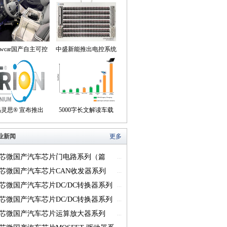
owcar国产自主可控
中盛新能推出电控系统
动驾驶机器人来到我
控制器BOB集成断线
们身边
盒产品
易灵思® 宣布推出
5000字长文解读车载
on® Titanium FPGA
USB供电的方方面面
业新闻
更多
系列
芯微国产汽车芯片门电路系列（篇
...
芯微国产汽车芯片CAN收发器系列
...
一）
芯微国产汽车芯片DC/DC转换器系列
...
芯微国产汽车芯片DC/DC转换器系列
...
芯微国产汽车芯片运算放大器系列
...