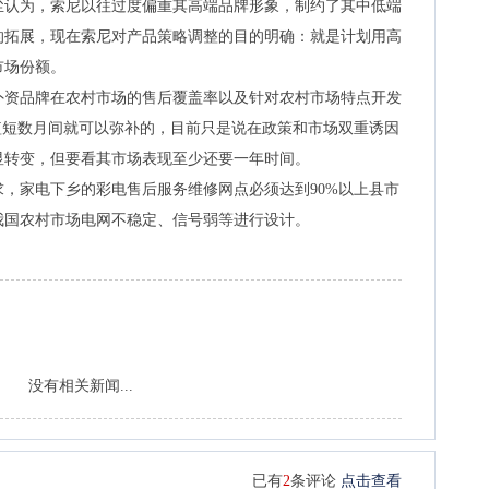
认为，索尼以往过度偏重其高端品牌形象，制约了其中低端
的拓展，现在索尼对产品策略调整的目的明确：就是计划用高
市场份额。
资品牌在农村市场的售后覆盖率以及针对农村市场特点开发
短短数月间就可以弥补的，目前只是说在政策和市场双重诱因
显转变，但要看其市场表现至少还要一年时间。
家电下乡的彩电售后服务维修网点必须达到90%以上县市
我国农村市场电网不稳定、信号弱等进行设计。
没有相关新闻...
已有
2
条评论
点击查看