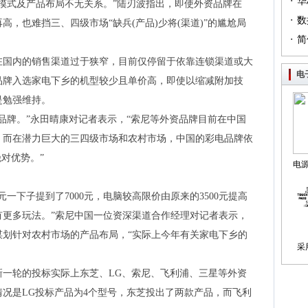
·
（篇
华
式及产品布局不无关系。”陆刃波指出，即使外资品牌在
·
列（
数
，也难挡三、四级市场“缺兵(产品)少将(渠道)”的尴尬局
·
简
国内的销售渠道过于狭窄，目前仅停留于依靠连锁渠道或大
电
品牌入选家电下乡的机型较少且单价高，即使以缩减附加技
是勉强维持。
牌。”永田晴康对记者表示，“索尼等外资品牌目前在中国
，而在潜力巨大的三四级市场和农村市场，中国的彩电品牌依
对优势。”
电
制
一下子提到了7000元，电脑较高限价由原来的3500元提高
以有更多玩法。”索尼中国一位资深渠道合作经理对记者表示，
谋划针对农村市场的产品布局，“实际上今年有关家电下乡的
采
轮的投标实际上东芝、LG、索尼、飞利浦、三星等外资
况是LG投标产品为4个型号，东芝投出了两款产品，而飞利