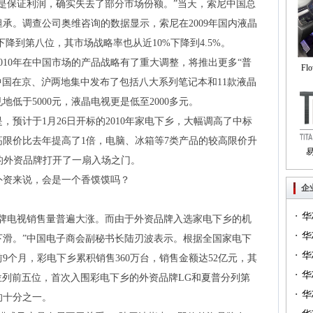
是保证利润，确实失去了部分市场份额。”当天，索尼中国总
承。调查公司奥维咨询的数据显示，索尼在2009年国内液晶
下降到第八位，其市场战略率也从近10%下降到4.5%。
10年在中国市场的产品战略有了重大调整，将推出更多“普
Fl
尼中国在京、沪两地集中发布了包括八大系列笔记本和11款液晶
自
低于5000元，液晶电视更是低至2000多元。
计于1月26日开标的2010年家电下乡，大幅调高了中标
限价比去年提高了1倍，电脑、冰箱等7类产品的较高限价升
端的外资品牌打开了一扇入场之门。
Tri
外资来说，会是一个香馍馍吗？
企
·
华
电视销售量普遍大涨。而由于外资品牌入选家电下乡的机
·
一）
华
下滑。”中国电子商会副秘书长陆刃波表示。根据全国家电下
·
（篇
华
9个月，彩电下乡累积销售360万台，销售金额达52亿元，其
·
华
位列前五位，首次入围彩电下乡的外资品牌LG和夏普分列第
·
华
的十分之一。