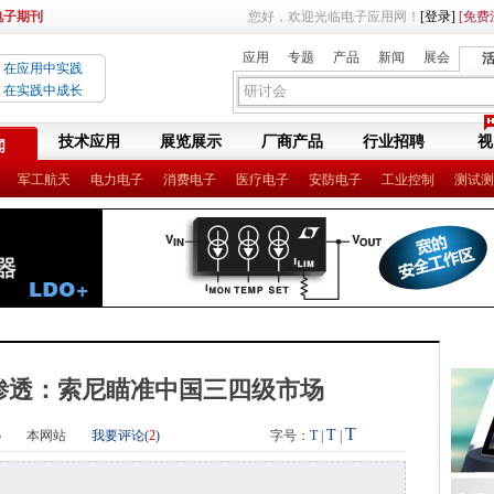
电子期刊
您好，欢迎光临电子应用网！
[登录]
[免费
应用
专题
产品
新闻
展会
在应用中实践
在实践中成长
技术应用
展览展示
厂商产品
行业招聘
视
闻
军工航天
电力电子
消费电子
医疗电子
安防电子
工业控制
测试测
渗透：索尼瞄准中国三四级市场
T
T
5
本网站
我要评论(
2
)
字号：
T
|
|