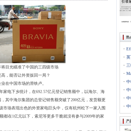
热
·
E
·
出T
英
·
到二
三
年将目光瞄准了中国的三四级市场
·
专场
M
提高，能否让外资扳回一局？
·
扇出
中
业在中国市场的滑铁卢。
·
用等
利交
中
年家电下乡统计，在692.57亿元登记销售额中，以海尔、海
·
京新
中
，其中海尔集团的总登记销售额突破了200亿元，发货额更
·
统成
中
二级市场表现出色的外资家电巨头中，仅有杭州松下一家入围
评研
售额都在1亿元以下，索尼等更多干脆就没有参与2009年的家
产