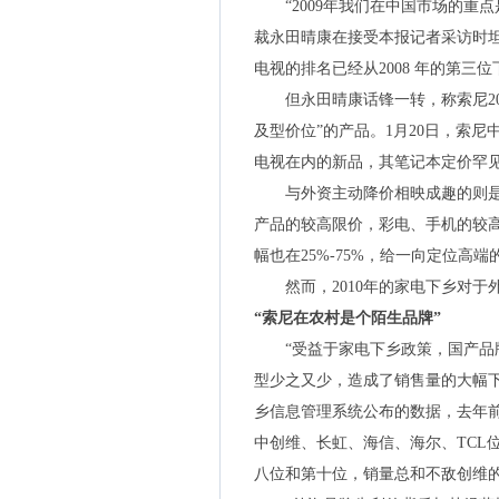
“2009年我们在中国市场的重点
裁永田晴康在接受本报记者采访时坦
电视的排名已经从2008 年的第三位
但永田晴康话锋一转，称索尼20
及型价位”的产品。1月20日，索
电视在内的新品，其笔记本定价罕见地
与外资主动降价相映成趣的则是，预
产品的较高限价，彩电、手机的较高
幅也在25%-75%，给一向定位高
然而，2010年的家电下乡对于
“索尼在农村是个陌生品牌”
“受益于家电下乡政策，国产品牌
型少之又少，造成了销售量的大幅
乡信息管理系统公布的数据，去年前
中创维、长虹、海信、海尔、TCL
八位和第十位，销量总和不敌创维