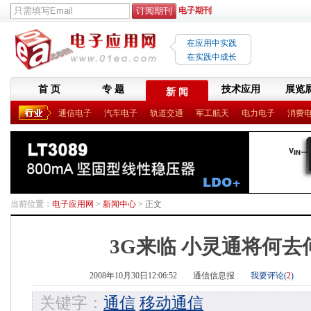
电子期刊
在应用中实践
在实践中成长
首 页
专 题
技术应用
展览
新 闻
通信电子
汽车电子
轨道交通
军工航天
电力电子
消费
当前位置：
电子应用网
>
新闻中心
> 正文
3G来临 小灵通将何去
2008年10月30日12:06:52
通信信息报
我要评论(
2
)
关键字：
通信
移动通信