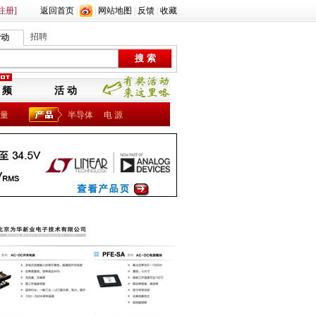
注册]
返回首页
|
|
网站地图
|
反馈
|
收藏
招聘
活动
 频
活 动
量
半导体
电 源