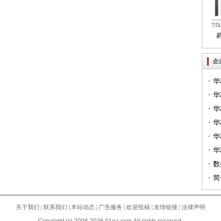
Tri
企
·
华
·
一）
华
·
（篇
华
·
华
·
华
·
（篇
华
·
列（
数
·
简
关于我们
|
联系我们
|
本站动态
|
广告服务
|
欢迎投稿
|
友情链接
|
法律声明