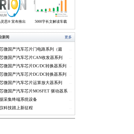
们身边
盒产品
易灵思® 宣布推出
5000字长文解读车载
on® Titanium FPGA
USB供电的方方面面
业新闻
更多
系列
芯微国产汽车芯片门电路系列（篇
...
芯微国产汽车芯片CAN收发器系列
...
一）
芯微国产汽车芯片DC/DC转换器系列
...
芯微国产汽车芯片DC/DC转换器系列
...
芯微国产汽车芯片运算放大器系列
...
一）
芯微国产汽车芯片MOSFET 驱动器系
...
篇一）
据采集终端系统设备
...
仪科技踏上新征程
...