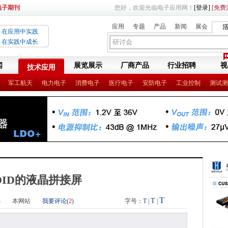
电子期刊
您好，欢迎光临电子应用网！
[登录]
[免费
应用
专题
产品
新闻
展会
在应用中实践
在实践中成长
闻
展览展示
厂商产品
行业招聘
视
技术应用
军工航天
电力电子
消费电子
医疗电子
安防电子
工业控制
测试测
DID的液晶拼接屏
T
T
4
本网站
我要评论(
2
)
字号：
T
|
|