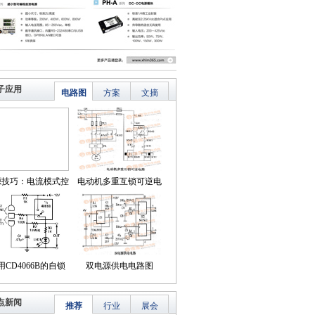
子应用
电路图
方案
文摘
源技巧：电流模式控
电动机多重互锁可逆电
简化了对降压LED稳
路
压器的补偿
用CD4066B的自锁
双电源供电电路图
式触摸开关电路
点新闻
推荐
行业
展会