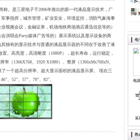
N Display的简称。是三星电子于2006年推出的新一代液晶显示技术，广
，军事指挥，城市管理，矿业安全，环境监控，消防气象海事
企业视频会议，金融证券，机场地铁商场酒店通迅信息等的）
会演唱会Party媒体广告等的）展示系统以及显示设备的商
电
为其独有的显示技术与普通的液晶显示器的不同在于改善了液
放置。高亮度，高清晰度（1080P），超长寿命，运行稳定，
366X768、1920 X1080）、整屏（1366xMx768xN、
客户提供了一个超高分辨率、超大显示面积的液晶显示屏。 现在三
6”、52”、57”、70”、82”、
电
制
采
热