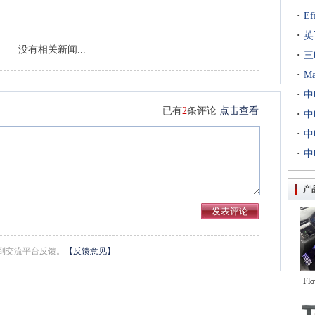
·
E
·
出T
英
没有相关新闻...
·
到二
三
·
专场
M
·
扇出
中
已有
2
条评论
点击查看
·
用等
利交
中
·
京新
中
·
统成
中
评研
产
到交流平台反馈。
【反馈意见】
Fl
自