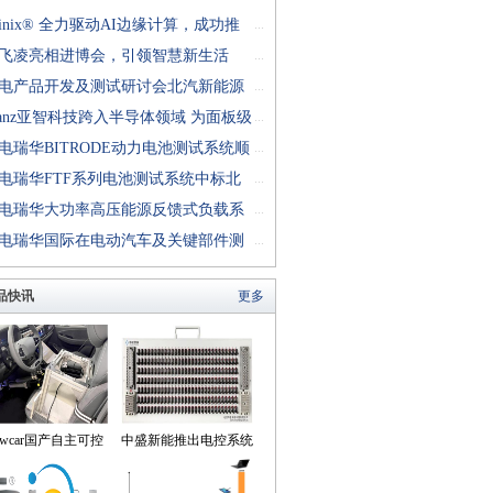
finix® 全力驱动AI边缘计算，成功推
...
rion™ T20 FPGA样品, 同时将产品扩展
飞凌亮相进博会，引领智慧新生活
...
十万逻辑单元的T200 FPGA
电产品开发及测试研讨会北汽新能源
...
成功举行
anz亚智科技跨入半导体领域 为面板级
...
型封装提供化学湿制程、涂布及激光应
电瑞华BITRODE动力电池测试系统顺
...
生产设备解决方案
付北汽新能源
电瑞华FTF系列电池测试系统中标北
...
能源汽车股份有限公司
电瑞华大功率高压能源反馈式负载系
...
功交付中电熊猫
电瑞华国际在电动汽车及关键部件测
...
讨会上演绎先进测评技术
品快讯
更多
owcar国产自主可控
中盛新能推出电控系统
动驾驶机器人来到我
控制器BOB集成断线