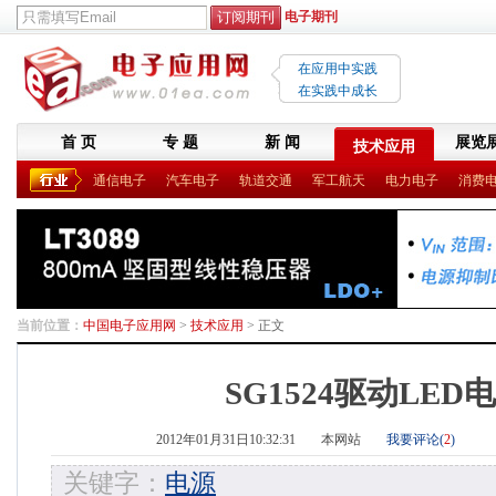
电子期刊
在应用中实践
在实践中成长
首 页
专 题
新 闻
展览
技术应用
通信电子
汽车电子
轨道交通
军工航天
电力电子
消费
当前位置：
中国电子应用网
>
技术应用
> 正文
SG1524驱动LED
2012年01月31日10:32:31
本网站
我要评论(
2
)
关键字：
电源