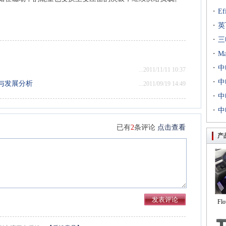
·
E
·
出T
英
·
到二
三
·
专场
M
·
扇出
中
...2011/11/11 10:37
·
用等
利交
中
与发展分析
...2011/09/19 14:49
·
京新
中
·
统成
中
评研
已有
2
条评论
点击查看
产
Fl
自