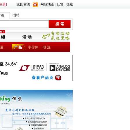
注册]
返回首页
|
|
网站地图
|
反馈
|
收藏
招聘
活动
 频
活 动
量
半导体
电 源