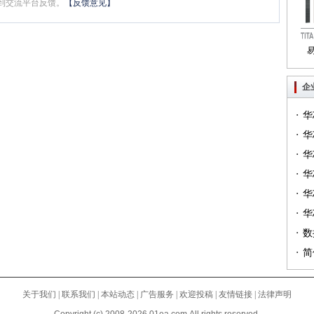
到交流平台反馈。
【反馈意见】
Tri
企
·
华
·
一）
华
·
（篇
华
·
华
·
华
·
（篇
华
·
列（
数
·
简
关于我们
|
联系我们
|
本站动态
|
广告服务
|
欢迎投稿
|
友情链接
|
法律声明