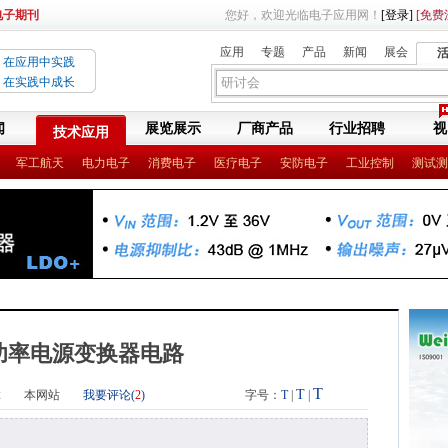
电子期刊
您好，欢迎光临电子应用网！
[登录]
[免费
应用
专题
产品
新闻
展会
在应用中实践
在实践中成长
闻
展览展示
厂商产品
行业招聘
视
技术应用
军工航天
电力电子
消费电子
医疗电子
安防电子
工业控制
测试测
功率电源变换器电路
T
T
2
本网站
我要评论(
2
)
字号：
T
|
|