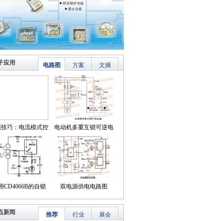
子应用
电路图
方案
文摘
源技巧：电流模式控
电动机多重互锁可逆电
简化了对降压LED稳
路
压器的补偿
用CD4066B的自锁
双电源供电电路图
式触摸开关电路
点新闻
推荐
行业
展会