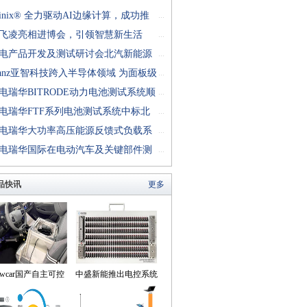
finix® 全力驱动AI边缘计算，成功推
...
rion™ T20 FPGA样品, 同时将产品扩展
飞凌亮相进博会，引领智慧新生活
...
十万逻辑单元的T200 FPGA
电产品开发及测试研讨会北汽新能源
...
成功举行
anz亚智科技跨入半导体领域 为面板级
...
型封装提供化学湿制程、涂布及激光应
电瑞华BITRODE动力电池测试系统顺
...
生产设备解决方案
付北汽新能源
电瑞华FTF系列电池测试系统中标北
...
能源汽车股份有限公司
电瑞华大功率高压能源反馈式负载系
...
功交付中电熊猫
电瑞华国际在电动汽车及关键部件测
...
讨会上演绎先进测评技术
品快讯
更多
owcar国产自主可控
中盛新能推出电控系统
动驾驶机器人来到我
控制器BOB集成断线