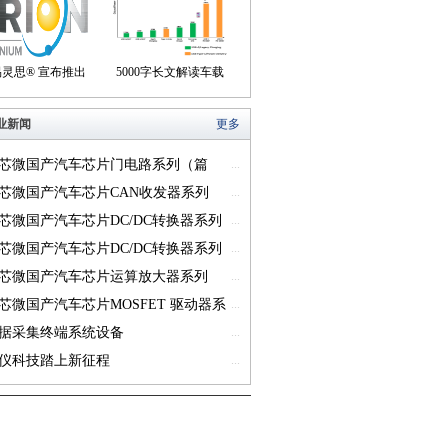
们身边
盒产品
易灵思® 宣布推出
5000字长文解读车载
on® Titanium FPGA
USB供电的方方面面
业新闻
更多
系列
芯微国产汽车芯片门电路系列（篇
...
芯微国产汽车芯片CAN收发器系列
...
一）
芯微国产汽车芯片DC/DC转换器系列
...
芯微国产汽车芯片DC/DC转换器系列
...
芯微国产汽车芯片运算放大器系列
...
一）
芯微国产汽车芯片MOSFET 驱动器系
...
篇一）
据采集终端系统设备
...
仪科技踏上新征程
...