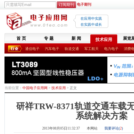
电子期刊
在应用中实践
在实践中成长
首 页
专 题
新 闻
展览
技术应用
通信电子
汽车电子
轨道交通
军工航天
电力电子
消费
当前位置：
中国电子应用网
>
技术应用
> 正文
研祥TRW-8371轨道交通车
系统解决方案
2013年08月05日11:32:37
本网站
我要评论(
2
)