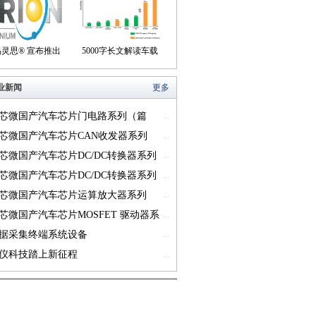
们身边
盒产品
易灵思® 宣布推出
5000字长文解读车载
on® Titanium FPGA
USB供电的方方面面
业新闻
更多
系列
芯微国产汽车芯片门电路系列（篇
...
芯微国产汽车芯片CAN收发器系列
...
一）
芯微国产汽车芯片DC/DC转换器系列
...
芯微国产汽车芯片DC/DC转换器系列
...
芯微国产汽车芯片运算放大器系列
...
一）
芯微国产汽车芯片MOSFET 驱动器系
...
篇一）
据采集终端系统设备
...
仪科技踏上新征程
...