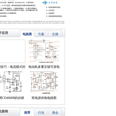
子应用
电路图
方案
文摘
源技巧：电流模式控
电动机多重互锁可逆电
简化了对降压LED稳
路
压器的补偿
用CD4066B的自锁
双电源供电电路图
式触摸开关电路
点新闻
推荐
行业
展会