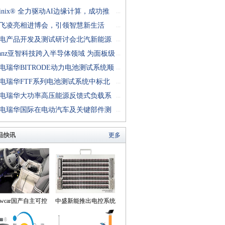
finix® 全力驱动AI边缘计算，成功推
...
rion™ T20 FPGA样品, 同时将产品扩展
飞凌亮相进博会，引领智慧新生活
...
十万逻辑单元的T200 FPGA
电产品开发及测试研讨会北汽新能源
...
成功举行
anz亚智科技跨入半导体领域 为面板级
...
型封装提供化学湿制程、涂布及激光应
电瑞华BITRODE动力电池测试系统顺
...
生产设备解决方案
付北汽新能源
电瑞华FTF系列电池测试系统中标北
...
能源汽车股份有限公司
电瑞华大功率高压能源反馈式负载系
...
功交付中电熊猫
电瑞华国际在电动汽车及关键部件测
...
讨会上演绎先进测评技术
品快讯
更多
owcar国产自主可控
中盛新能推出电控系统
动驾驶机器人来到我
控制器BOB集成断线