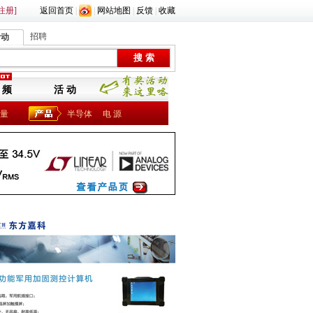
注册]
返回首页
|
|
网站地图
|
反馈
|
收藏
招聘
活动
 频
活 动
量
半导体
电 源