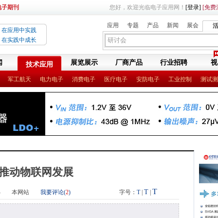
电子期刊
您好，欢迎光临电子应用网！
[登录]
[免费
应用
专题
产品
新闻
展会
在应用中实践
在实践中成长
闻
展览展示
厂商产品
行业招聘
视
技术应用
军工航天
电力电子
消费电子
医疗电子
安防电子
工业控制
测试测
推动物联网发展
T
T
4
本网站
我要评论(
2
)
字号：
T
|
|