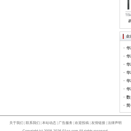
Tri
企
·
华
·
一）
华
·
（篇
华
·
华
·
华
·
（篇
华
·
列（
数
·
简
关于我们
|
联系我们
|
本站动态
|
广告服务
|
欢迎投稿
|
友情链接
|
法律声明