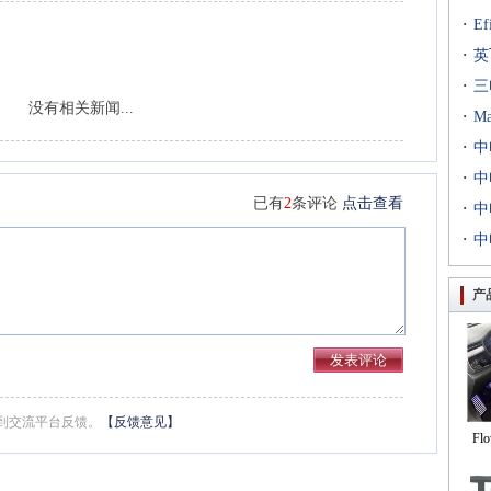
·
E
·
出T
英
·
到二
三
没有相关新闻...
·
专场
M
·
扇出
中
·
用等
利交
中
已有
2
条评论
点击查看
·
京新
中
·
统成
中
评研
产
到交流平台反馈。
【反馈意见】
Fl
自