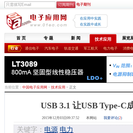
电子期刊
在应用中实践
在实践中成长
首 页
专 题
新 闻
展览
技术应用
通信电子
汽车电子
轨道交通
军工航天
电力电子
消费
当前位置：
中国电子应用网
>
技术应用
> 正文
USB 3.1 让USB Type
2015年12月03日09:37:52
本网站
我要评论(
2
)
关键字：
电源
电力