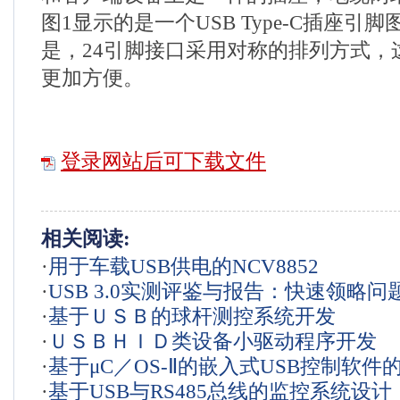
图1显示的是一个USB Type-C插座引
是，24引脚接口采用对称的排列方式，
更加方便。
登录网站后可下载文件
相关阅读:
·
用于车载USB供电的NCV8852
·
USB 3.0实测评鉴与报告：快速领略问
·
基于ＵＳＢ的球杆测控系统开发
解决方案
·
ＵＳＢＨＩＤ类设备小驱动程序开发
·
基于μC／OS-Ⅱ的嵌入式USB控制软件
·
基于USB与RS485总线的监控系统设计