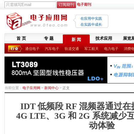
电子期刊
在应用中实践
在实践中成长
首 页
专 题
技术应用
展览
新 闻
通信电子
汽车电子
轨道交通
军工航天
电力电子
消费
当前位置：
电子应用网
>
新闻中心
> 正文
IDT 低频段 RF 混频器通过
4G LTE、3G 和 2G 系统
动体验