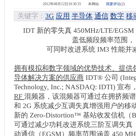
2012年08月12日10:30:35
本网站
我要评论(
2
)
关键字：
3G
应用
半导体
通信
数字
移
IDT 新的零失真 450MHz/LTE/EGS
盖低频段频率范围，
可同时改进系统 IM3 性能
拥有模拟和数字领域的优势技术、提供
导体解决方案的供应商
IDT® 公司 (Integr
Technology, Inc.; NASDAQ: IDT
RF
混频器，该混频器可通过在拥挤频
和
2G
系统减少互调失真增强用户的移动
新的 Zero-Distortion™ 基站收发信
可通过减少功耗改进系统三阶互调失真（
动通信（EGSM）频率范围涵盖 450 M