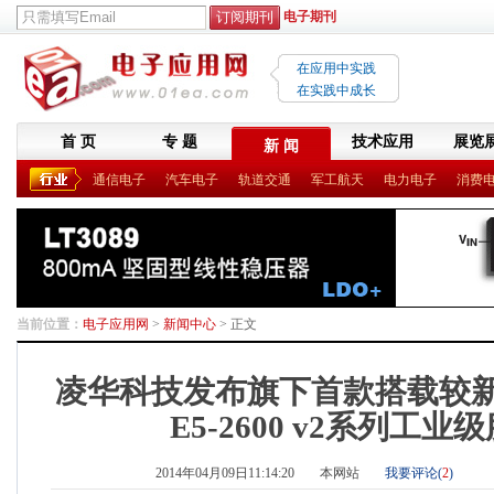
电子期刊
在应用中实践
在实践中成长
首 页
专 题
技术应用
展览
新 闻
通信电子
汽车电子
轨道交通
军工航天
电力电子
消费
当前位置：
电子应用网
>
新闻中心
> 正文
凌华科技发布旗下首款搭载较新Int
E5-2600 v2系列工业
2014年04月09日11:14:20
本网站
我要评论(
2
)