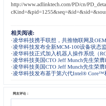
http://www.adlinktech.com/PD/cn/PD_deta
cKind=&pid=1255&seq=&id=&sid=&sou
相关阅读:
·
凌华科技携手联想，共推物联网及OE
·
凌华科技发布全新MCM-100设备状态
作
·
凌华科技正式加入机器人操作系统（R
·
凌华科技美国CTO Jeff Munch先生荣膺
开放源码计划
·
凌华科技美国CTO Jeff Munch先生荣膺
会特别贡献奖 以表彰包含其在内的30
·
凌华科技发布基于第六代Intel® Core
会特别贡献奖 以表彰包含其在内的30
贡献
Intel® Xeon®处理器的COM Express
贡献
网友评论：