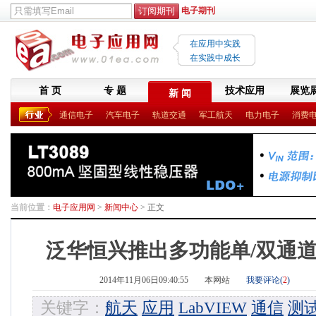
电子期刊
在应用中实践
在实践中成长
首 页
专 题
技术应用
展览
新 闻
通信电子
汽车电子
轨道交通
军工航天
电力电子
消费
当前位置：
电子应用网
>
新闻中心
> 正文
泛华恒兴推出多功能单/双通道1
2014年11月06日09:40:55
本网站
我要评论(
2
)
关键字：
航天
应用
LabVIEW
通信
测