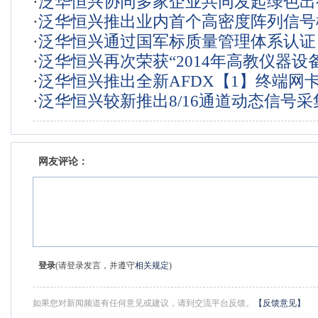
·
泛华恒兴协同多家企业共同发起绿色出
·
泛华恒兴推出业内首个高密度阵列信号
·
泛华恒兴通过国军标质量管理体系认证
·
泛华恒兴再次荣获“2014年高教仪器设
·
泛华恒兴推出全新AFDX【1】终端网
应商”称号
·
泛华恒兴较新推出8/16通道动态信号采
网友评论：
登录
(请登录发言，并遵守
相关规定
)
如果您对新闻频道有任何意见或建议，请到交流平台反馈。
【反馈意见】